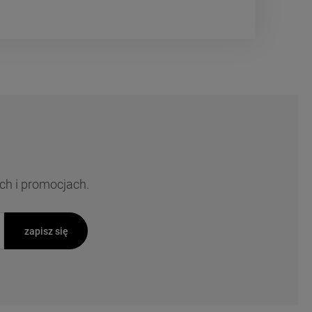
ch i promocjach.
zapisz się