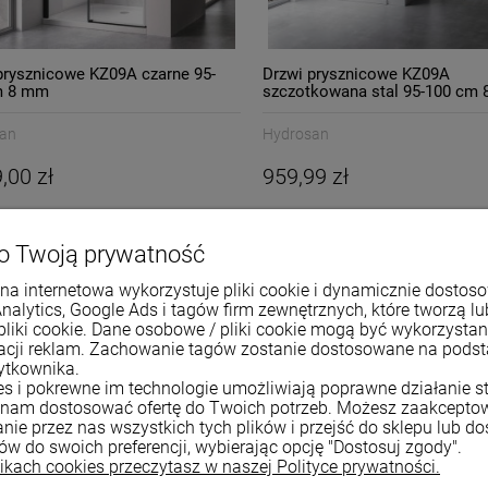
prysznicowe KZ09A czarne 95-
Drzwi prysznicowe KZ09A
m 8 mm
szczotkowana stal 95-100 cm
an
Hydrosan
,00 zł
959,99 zł
o Twoją prywatność
na internetowa wykorzystuje pliki cookie i dynamicznie dostos
Analytics, Google Ads i tagów firm zewnętrznych, które tworzą lu
pliki cookie. Dane osobowe / pliki cookie mogą być wykorzysta
zacji reklam. Zachowanie tagów zostanie dostosowane na pods
ytkownika.
ies i pokrewne im technologie umożliwiają poprawne działanie st
nam dostosować ofertę do Twoich potrzeb. Możesz zaakcepto
nie przez nas wszystkich tych plików i przejść do sklepu lub d
ków do swoich preferencji, wybierając opcję "Dostosuj zgody".
likach cookies przeczytasz w naszej Polityce prywatności.