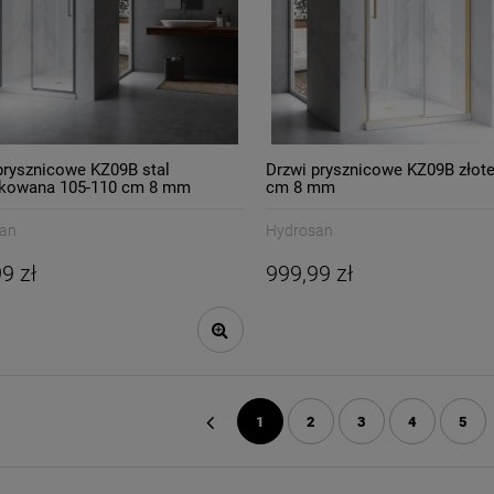
prysznicowe KZ09B stal
Drzwi prysznicowe KZ09B złote
tkowana 105-110 cm 8 mm
cm 8 mm
an
Hydrosan
9 zł
999,99 zł
1
2
3
4
5
«