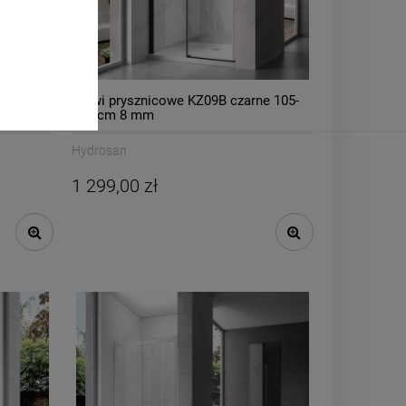
m 105-
Drzwi prysznicowe KZ09B czarne 105-
110 cm 8 mm
Hydrosan
1 299,00 zł