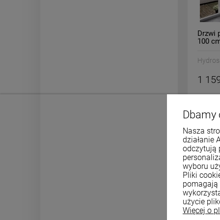
Drzwi 
100 c
Hydros
1 159
Dbamy 
Nasza stro
działanie 
odczytują 
personali
wyboru uż
Pliki cook
pomagają 
wykorzysta
użycie pli
Więcej o p