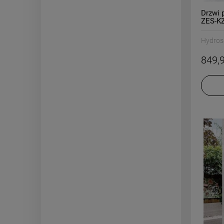
Drzwi 
ZES-KZ
Hydros
849,9