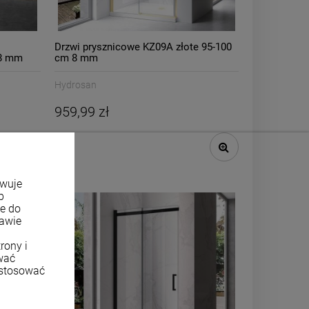
Drzwi prysznicowe KZ09A złote 95-100
 8 mm
cm 8 mm
Hydrosan
959,99 zł
owuje
b
ne do
tawie
rony i
wać
ostosować