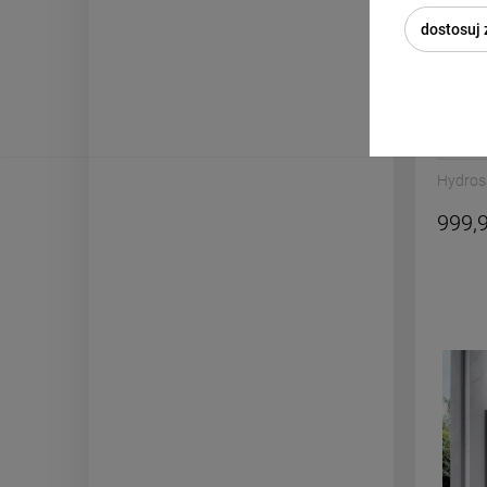
dostosuj
Drzwi 
cm 8 
Hydros
999,9