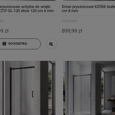
prysznicowe uchylne do wnęki
Drzwi prysznicowe KZ09A białe
21F-GL-120 złote 120 cm 6 mm
cm 8 mm
an
Hydrosan
9 zł
899,99 zł
DO KOSZYKA