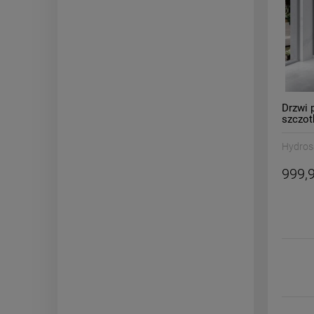
Drzwi 
szczo
Hydros
999,9