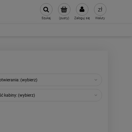
Szukaj
(pusty)
Zaloguj się
Waluty
twierania: (wybierz)
ć kabiny: (wybierz)