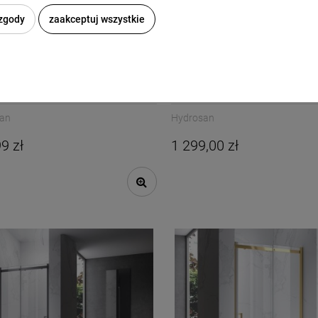
 zgody
zaakceptuj wszystkie
prysznicowe KZ09B biały 105-110
Drzwi prysznicowe KZ09B chro
mm
110 cm 8 mm
an
Hydrosan
9 zł
1 299,00 zł