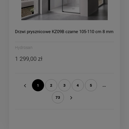
Drzwi prysznicowe KZ09B czarne 105-110 cm 8 mm
Hydrosan
1 299,00 zł
1
2
3
4
5
...
«
73
»