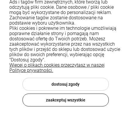
Ads i tagów firm zewnętrznych, które tworzą lub
odczytują pliki cookie. Dane osobowe / pliki cookie
mogą być wykorzystane do personalizacji reklam.
Zachowanie tagów zostanie dostosowane na
podstawie wyboru użytkownika.
Pliki cookies i pokrewne im technologie umożliwiają
Pomoc
poprawne działanie strony i pomagają nam
dostosować ofertę do Twoich potrzeb. Możesz
zaakceptować wykorzystanie przez nas wszystkich
Moje konto
tych plików i przejść do sklepu lub dostosować użycie
plików do swoich preferencji, wybierając opcję
Płatności i dostawa
"Dostosuj zgody".
Więcej o plikach cookies przeczytasz w naszej
Informacje
Polityce prywatności.
O nas
dostosuj zgody
zaakceptuj wszystkie
© 2026 luxsanit.com . Wszelkie prawa zastrzeżone.
Styl graficzny i aplikacje ShopGadget.pl
Sklep internetowy
Shoper.pl