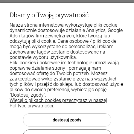
Dbamy o Twoją prywatność
Nasza strona internetowa wykorzystuje pliki cookie i
dynamicznie dostosowuje działanie Analytics, Google
Ads i tagów firm zewnętrznych, które tworzą lub
odczytują pliki cookie. Dane osobowe / pliki cookie
mogą być wykorzystane do personalizacji reklam.
Zachowanie tagów zostanie dostosowane na
podstawie wyboru użytkownika.
Pliki cookies i pokrewne im technologie umożliwiają
Pomoc
poprawne działanie strony i pomagają nam
dostosować ofertę do Twoich potrzeb. Możesz
zaakceptować wykorzystanie przez nas wszystkich
Moje konto
tych plików i przejść do sklepu lub dostosować użycie
plików do swoich preferencji, wybierając opcję
Płatności i dostawa
"Dostosuj zgody".
Więcej o plikach cookies przeczytasz w naszej
Informacje
Polityce prywatności.
O nas
dostosuj zgody