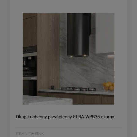
Okap kuchenny przyścienny ELBA WPB35 czarny
GRANITE SINK