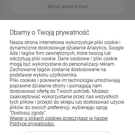
Dbamy o Twoją prywatność
Nasza strona internetowa wykorzystuje pliki cookie i
dynamicznie dostosowuje działanie Analytics, Google
Ads i tagów firm zewnętrznych, które tworzą lub
odczytują pliki cookie. Dane osobowe / pliki cookie
mogą być wykorzystane do personalizacji reklam.
Zachowanie tagów zostanie dostosowane na
podstawie wyboru użytkownika.
Pliki cookies i pokrewne im technologie umożliwiają
Pomoc
poprawne działanie strony i pomagają nam
dostosować ofertę do Twoich potrzeb. Możesz
zaakceptować wykorzystanie przez nas wszystkich
Moje konto
tych plików i przejść do sklepu lub dostosować użycie
plików do swoich preferencji, wybierając opcję
Płatności i dostawa
"Dostosuj zgody".
Więcej o plikach cookies przeczytasz w naszej
Informacje
Polityce prywatności.
O nas