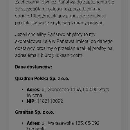
Zachęcamy również Państwa do zapoznania się
ze szczegółami całości rozporządzenia na
stronie:
https://uokik.gov.pl/bezpieczenstwo-
produktow-w-erze-cyfrowej-zmiany-prawne
Jeżeli chcieliby Państwo abyśmy to my
skontaktowali się w Państwa imienu do danego
dostawcy, prosimy o przesłanie takiej prośby na
adres email: biuro@luxsanit.com
Dane dostawców:
Quadron Polska Sp. z o.o.
Adres:
ul. Słoneczna 116A, 05-500 Stara
Iwiczna
NIP:
1182113092
Granitan Sp. z o.o.
Adres:
ul. Warszawska 135, 05-092
Łomianki