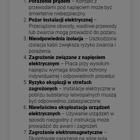
Porażenie prądem
– Kontakt z
przewodami pod napięciem może być
śmiertelnie niebezpieczny.
Pożar instalacji elektrycznej
–
Przeciążone obwody, wadliwe przewody
lub zwarcia mogą prowadzić do pożaru.
Nieodpowiednia izolacja
– Uszkodzona
izolacja kabli zwiększa ryzyko zwarcia i
porażenia.
Zagrożenie związane z napięciem
elektrycznym
– Praca przy wysokim
napięciu wymaga środków ochrony
indywidualnej i odpowiednich procedur.
Ryzyko eksplozji w strefach
zagrożonych
– Instalacje elektryczne w
pobliżu substancji łatwopalnych muszą
być odpowiednio zabezpieczone.
Niewłaściwa eksploatacja urządzeń
elektrycznych
– Używanie urządzeń w
sposób niezgodny z instrukcją może
prowadzić do awarii i zagrożeń.
Zagrożenie elektromagnetyczne
–
Długotrwałe narażenie na silne pola