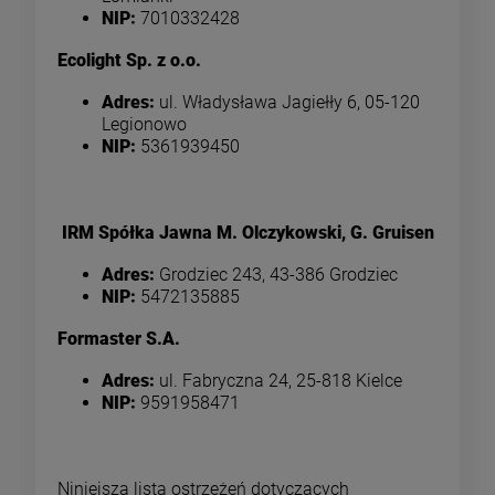
NIP:
7010332428
Ecolight Sp. z o.o.
Adres:
ul. Władysława Jagiełły 6, 05-120
Legionowo
NIP:
5361939450
IRM Spółka Jawna M. Olczykowski, G. Gruisen
Adres:
Grodziec 243, 43-386 Grodziec
NIP:
5472135885
Formaster S.A.
Adres:
ul. Fabryczna 24, 25-818 Kielce
NIP:
9591958471
Niniejsza lista ostrzeżeń dotyczących