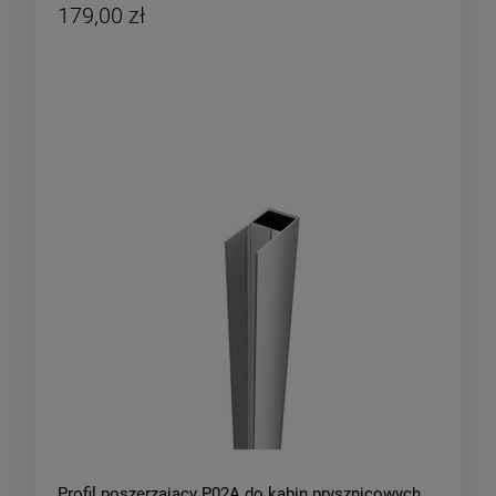
179,00 zł
Profil poszerzający P02A do kabin prysznicowych