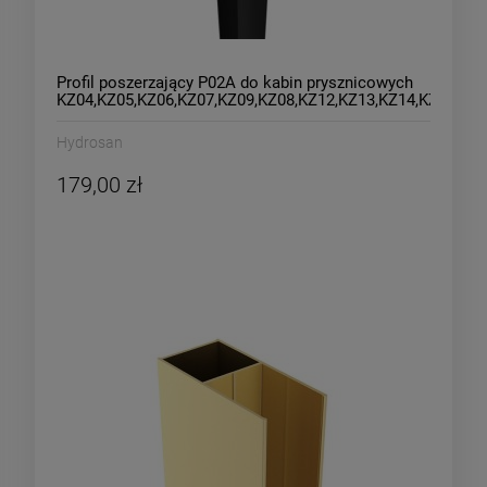
Profil poszerzający P02A do kabin prysznicowych
KZ04,KZ05,KZ06,KZ07,KZ09,KZ08,KZ12,KZ13,KZ14,KZ103,K
czarny
Hydrosan
179,00 zł