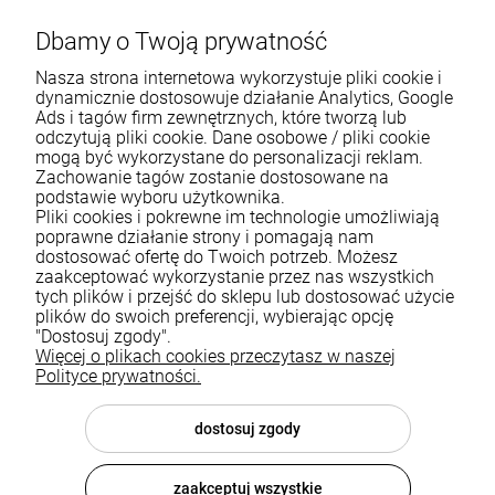
Dbamy o Twoją prywatność
Nasza strona internetowa wykorzystuje pliki cookie i
dynamicznie dostosowuje działanie Analytics, Google
Ads i tagów firm zewnętrznych, które tworzą lub
odczytują pliki cookie. Dane osobowe / pliki cookie
mogą być wykorzystane do personalizacji reklam.
Zachowanie tagów zostanie dostosowane na
podstawie wyboru użytkownika.
Pliki cookies i pokrewne im technologie umożliwiają
Pomoc
poprawne działanie strony i pomagają nam
dostosować ofertę do Twoich potrzeb. Możesz
zaakceptować wykorzystanie przez nas wszystkich
Moje konto
tych plików i przejść do sklepu lub dostosować użycie
plików do swoich preferencji, wybierając opcję
Płatności i dostawa
"Dostosuj zgody".
Więcej o plikach cookies przeczytasz w naszej
Informacje
Polityce prywatności.
O nas
dostosuj zgody
zaakceptuj wszystkie