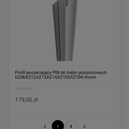
Profil poszerzający P08 do kabin prysznicowych
KZ08,KZ12,KZ13,KZ14,KZ103,KZ104 chrom
Hydrosan
179,00 zł
1
2