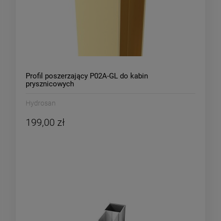
Profil poszerzający P02A-GL do kabin
prysznicowych
KZ04,KZ05,KZ06,KZ07,KZ09,KZ08,KZ12,KZ13,KZ14,KZ103,K
złoty
Hydrosan
199,00 zł