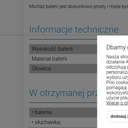
Montaż baterii jest stosunkowo prosty i może b
Informacje techniczne
Dbamy 
Wysokość baterii
Nasza stro
Materiał baterii
działanie 
odczytują 
Głowica
personali
wyboru uż
Pliki cook
pomagają 
W otrzymanej przesyłce 
wykorzysta
użycie pli
Więcej o p
• bateria,
dostosuj
• słuchawka,