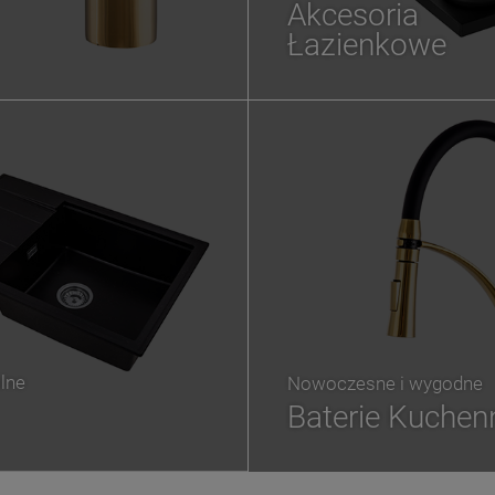
Akcesoria
Łazienkowe
lne
Nowoczesne i wygodne
Baterie Kuchen