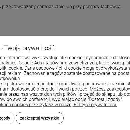
yć przeprowadzony samodzielnie lub przy pomocy fachowca.
o Twoją prywatność
90 cm
na internetowa wykorzystuje pliki cookie i dynamicznie dostos
mosiądz
Analytics, Google Ads i tagów firm zewnętrznych, które tworzą lu
pliki cookie. Dane osobowe / pliki cookie mogą być wykorzysta
ceramiczna
zacji reklam. Zachowanie tagów zostanie dostosowane na pods
ytkownika.
ies i pokrewne im technologie umożliwiają poprawne działanie st
nam dostosować ofertę do Twoich potrzeb. Możesz zaakcepto
znajdziesz
nie przez nas wszystkich tych plików i przejść do sklepu lub d
ków do swoich preferencji, wybierając opcję "Dostosuj zgody".
likach cookies przeczytasz w naszej Polityce prywatności.
 zgody
zaakceptuj wszystkie