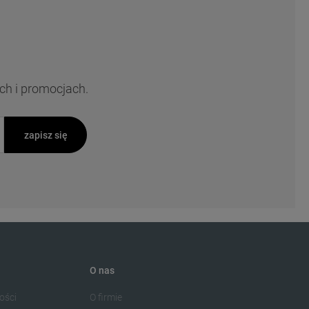
ch i promocjach.
zapisz się
O nas
ości
O firmie