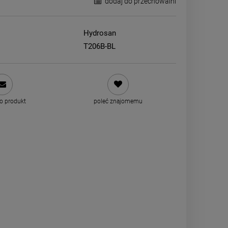
dodaj do przechowalni
Hydrosan
T206B-BL
 o produkt
poleć znajomemu