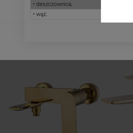
• deszczownica,
• wąż.