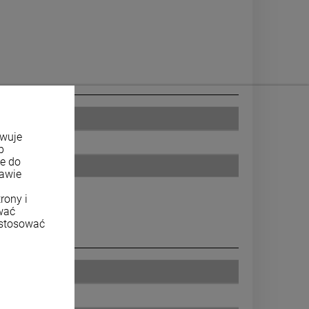
owuje
b
ne do
tawie
rony i
wać
ostosować