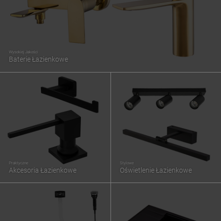
Wysokiej Jakości
Baterie Łazienkowe
Praktyczne
Stylowe
Akcesoria Łazienkowe
Oświetlenie Łazienkowe