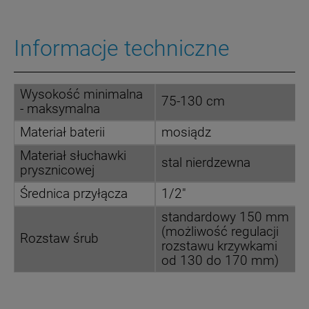
Informacje techniczne
Wysokość minimalna
75-130 cm
- maksymalna
Materiał baterii
mosiądz
Materiał słuchawki
stal nierdzewna
prysznicowej
Średnica przyłącza
1/2"
standardowy 150 mm
(możliwość regulacji
Rozstaw śrub
rozstawu krzywkami
od 130 do 170 mm)