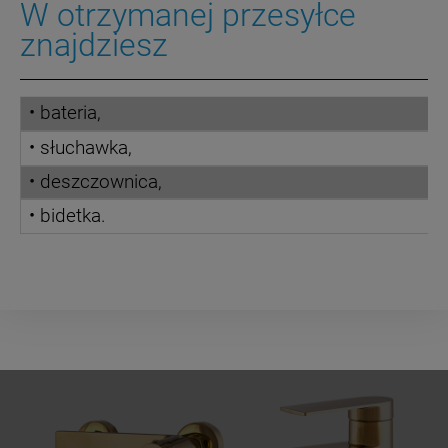
W otrzymanej przesyłce
znajdziesz
• bateria,
• słuchawka,
• deszczownica,
• bidetka.