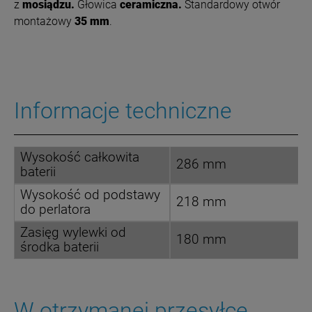
z
mosiądzu.
Głowica
ceramiczna.
Standardowy otwór
montażowy
35 mm
.
Informacje techniczne
Wysokość całkowita
286 mm
baterii
Wysokość od podstawy
218 mm
do perlatora
Zasięg wylewki od
180 mm
środka baterii
W otrzymanej przesyłce