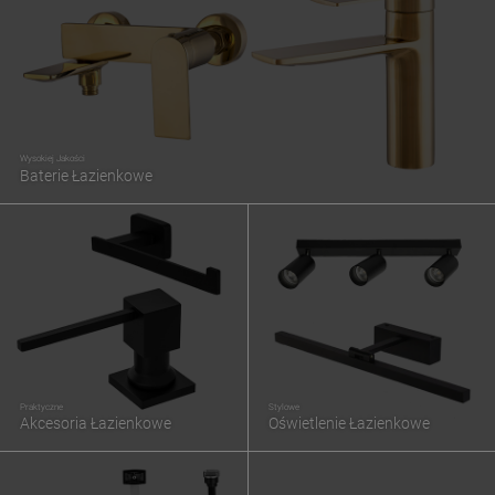
Wysokiej Jakości
Baterie Łazienkowe
Praktyczne
Stylowe
Akcesoria Łazienkowe
Oświetlenie Łazienkowe