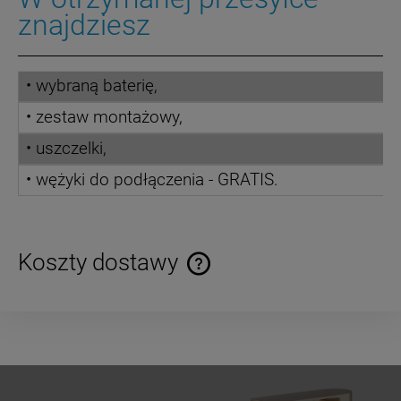
znajdziesz
• wybraną baterię,
• zestaw montażowy,
• uszczelki,
• wężyki do podłączenia - GRATIS.
Koszty dostawy
Cena nie zawiera ewentualnych kosztów płatności