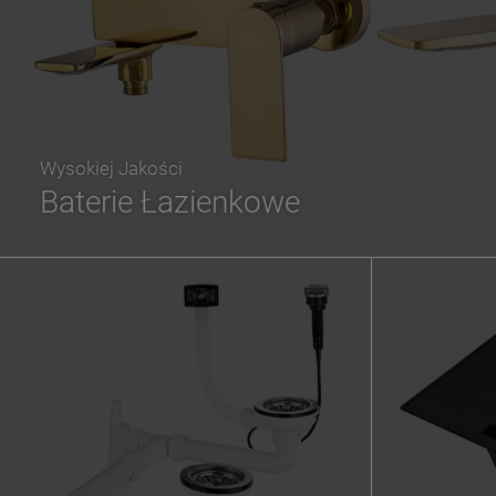
Wysokiej Jakości
Baterie Łazienkowe