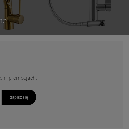
ne
ch i promocjach.
zapisz się