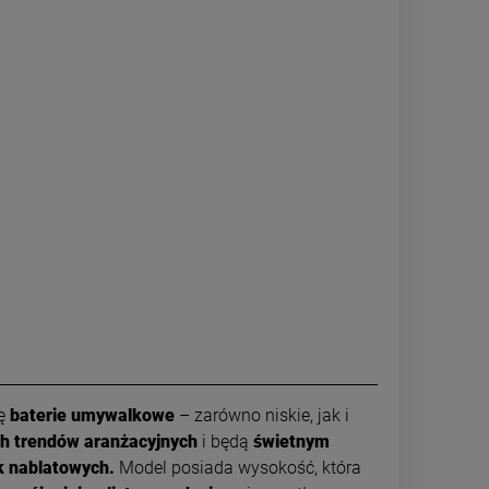
ię
baterie umywalkowe
– zarówno niskie, jak i
h trendów aranżacyjnych
i będą
świetnym
k nablatowych.
Model posiada wysokość, która