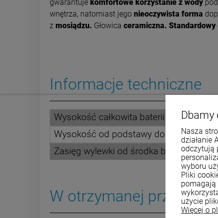
gwarantuje
komfortowe korzystanie z wody
pod
wnętrza, natomiast jego
nieoczywista forma
dop
z
mosiądzu.
Głowica
ceramiczna.
Standardowy
Informacje techniczne
Dbamy 
Wysokość całkowita baterii
Nasza stro
Wysokość od podstawy do perlatora
działanie 
odczytują 
Zasięg wylewki od środka baterii
personali
wyboru uż
Pliki cook
pomagają 
W otrzymanej przesyłce 
wykorzysta
użycie pli
Więcej o p