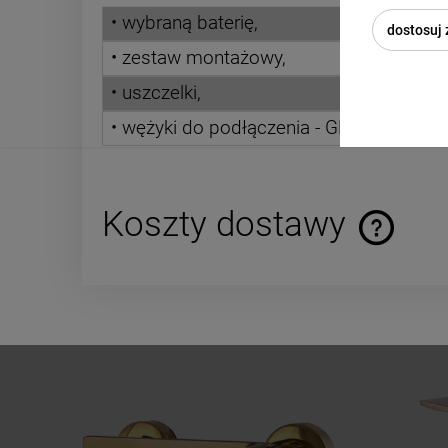
• wybraną baterię,
dostosuj
• zestaw montażowy,
• uszczelki,
• wężyki do podłączenia - GRATIS.
Koszty dostawy
Cena nie za
płatności