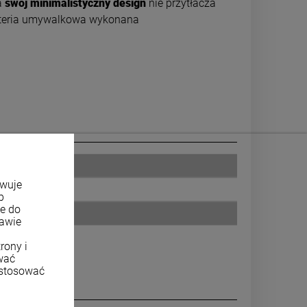
a
swój minimalistyczny design
nie przytłacza
teria umywalkowa wykonana
owuje
b
ne do
tawie
rony i
wać
ostosować