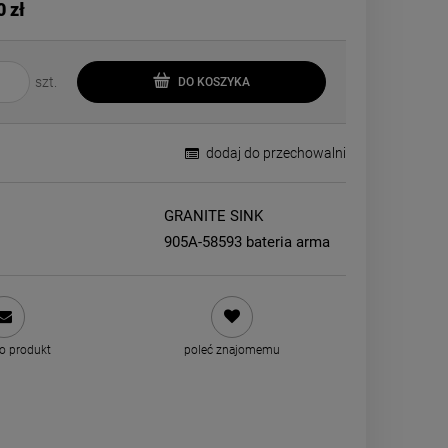
0 zł
szt.
DO KOSZYKA
dodaj do przechowalni
GRANITE SINK
905A-58593 bateria arma
 o produkt
poleć znajomemu