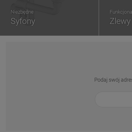
Niezbędne
Funkcjona
Syfony
Zlewy
Podaj swój adre