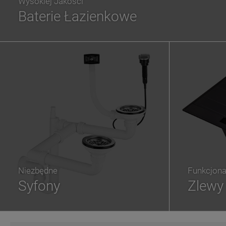
Wysokiej Jakości
Baterie Łazienkowe
Niezbędne
Funkcjona
Syfony
Zlewy