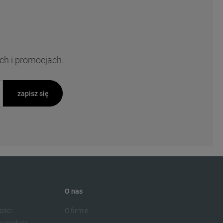
ch i promocjach.
zapisz się
O nas
ości
O firmie