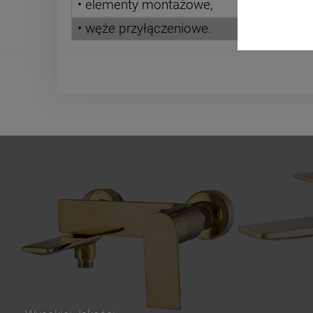
• elementy montażowe,
• węże przyłączeniowe.