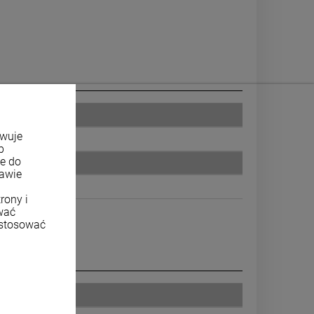
owuje
b
ne do
tawie
rony i
wać
ostosować