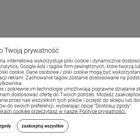
o Twoją prywatność
13,5 cm
na internetowa wykorzystuje pliki cookie i dynamicznie dostos
13,5 cm
Analytics, Google Ads i tagów firm zewnętrznych, które tworzą lu
pliki cookie. Dane osobowe / pliki cookie mogą być wykorzysta
stała
zacji reklam. Zachowanie tagów zostanie dostosowane na pods
3/8 cala
ytkownika.
ies i pokrewne im technologie umożliwiają poprawne działanie st
nam dostosować ofertę do Twoich potrzeb. Możesz zaakcepto
nie przez nas wszystkich tych plików i przejść do sklepu lub d
ków do swoich preferencji, wybierając opcję "Dostosuj zgody".
znajdziesz
likach cookies przeczytasz w naszej Polityce prywatności.
 zgody
zaakceptuj wszystkie