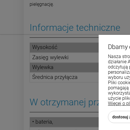
pielęgnację.
Informacje techniczne
Dbamy 
Wysokość
Nasza stro
Zasięg wylewki
działanie 
odczytują 
Wylewka
personali
Średnica przyłącza
wyboru uż
Pliki cook
pomagają 
wykorzysta
użycie pli
W otrzymanej przesyłce 
Więcej o p
dostosuj
• bateria,