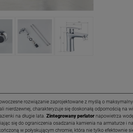
 nowoczesne rozwiązanie zaprojektowane z myślą o maksymaln
ali nierdzewnej, charakteryzuje się doskonałą odpornością na w
ienki na długie lata.
Zintegrowany perlator
napowietrza wodę,
iając się do ograniczenia osadzania kamienia na armaturze i n
kończoną w połyskującym chromie, która nie tylko efektownie si