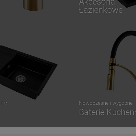
Akcesoria
Łazienkowe
lne
Nowoczesne i wygodne
Baterie Kuchen