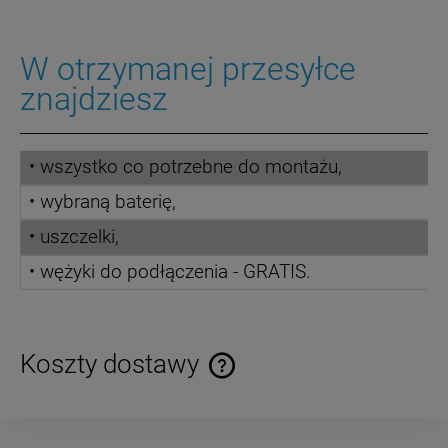
W otrzymanej przesyłce
znajdziesz
• wszystko co potrzebne do montażu,
• wybraną baterię,
• uszczelki,
• wężyki do podłączenia - GRATIS.
Koszty dostawy
Cena nie zawiera ewentualnych kosztów płatności