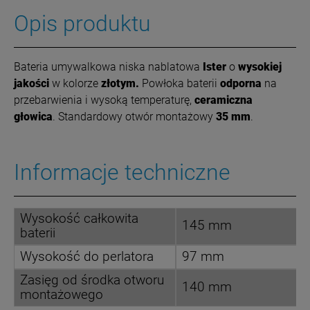
Opis produktu
Bateria umywalkowa niska nablatowa
Ister
o
wysokiej
jakości
w kolorze
złotym.
Powłoka
baterii
odporna
na
przebarwienia i wysoką temperaturę,
ceramiczna
głowica
. Standardowy otwór montażowy
35 mm
.
Informacje techniczne
Wysokość całkowita
145 mm
baterii
Wysokość do perlatora
97 mm
Zasięg od środka otworu
140 mm
montażowego