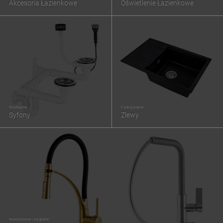
Akcesoria Łazienkowe
Oświetlenie Łazienkowe
Niezbędne
Funkcjonalne
Syfony
Zlewy
Nowoczesne i wygodne