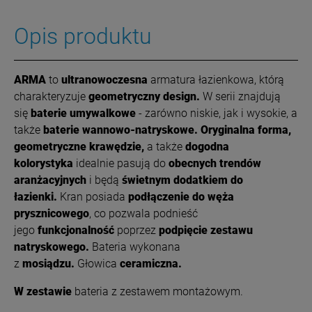
Opis produktu
ARMA
to
ultranowoczesna
armatura łazienkowa, którą
charakteryzuje
geometryczny design.
W serii znajdują
się
baterie umywalkowe
- zarówno niskie, jak i wysokie, a
także
baterie wannowo-natryskowe.
Oryginalna forma,
geometryczne krawędzie,
a także
dogodna
kolorystyka
idealnie pasują do
obecnych trendów
aranżacyjnych
i będą
świetnym dodatkiem do
łazienki.
Kran posiada
podłączenie do węża
prysznicowego
, co pozwala podnieść
jego
funkcjonalność
poprzez
podpięcie zestawu
natryskowego.
Bateria wykonana
z
mosiądzu.
Głowica
ceramiczna.
W zestawie
bateria z zestawem montażowym.