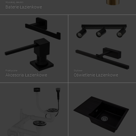
Wysokiej Jakości
Baterie Łazienkowe
Praktyczne
Stylowe
Akcesoria Łazienkowe
Oświetlenie Łazienkowe