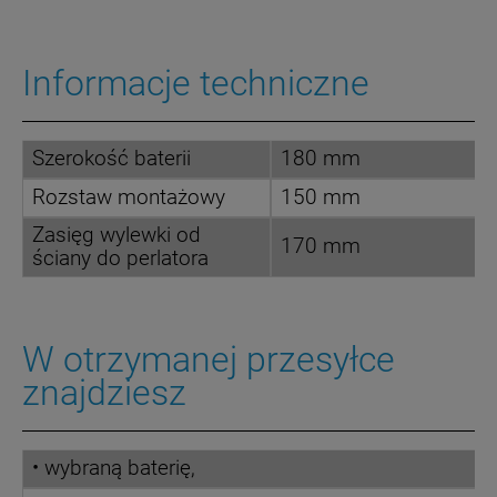
Informacje techniczne
Szerokość baterii
180 mm
Rozstaw montażowy
150 mm
Zasięg wylewki od
170 mm
ściany do perlatora
W otrzymanej przesyłce
znajdziesz
• wybraną baterię,