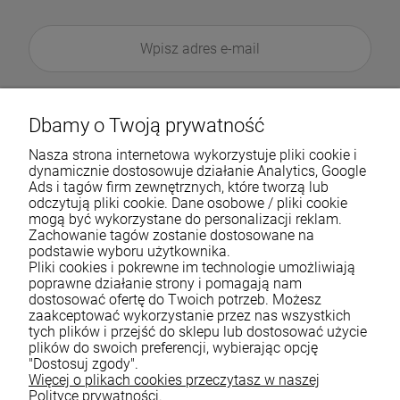
Dbamy o Twoją prywatność
Nasza strona internetowa wykorzystuje pliki cookie i
dynamicznie dostosowuje działanie Analytics, Google
Ads i tagów firm zewnętrznych, które tworzą lub
odczytują pliki cookie. Dane osobowe / pliki cookie
mogą być wykorzystane do personalizacji reklam.
Zachowanie tagów zostanie dostosowane na
podstawie wyboru użytkownika.
Pliki cookies i pokrewne im technologie umożliwiają
Pomoc
poprawne działanie strony i pomagają nam
dostosować ofertę do Twoich potrzeb. Możesz
zaakceptować wykorzystanie przez nas wszystkich
Moje konto
tych plików i przejść do sklepu lub dostosować użycie
plików do swoich preferencji, wybierając opcję
Płatności i dostawa
"Dostosuj zgody".
Więcej o plikach cookies przeczytasz w naszej
Informacje
Polityce prywatności.