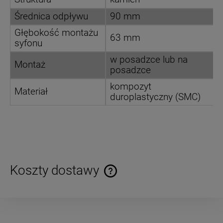
Średnica odpływu
90 mm
Głębokość montażu
63 mm
syfonu
w posadzce lub na
Montaż
posadzce
kompozyt
Materiał
duroplastyczny (SMC)
Koszty dostawy
Cena nie zawiera ewentualnych kosztów płatności