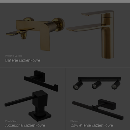
Wysokiej Jakości
Baterie Łazienkowe
Praktyczne
Stylowe
Akcesoria Łazienkowe
Oświetlenie Łazienkowe