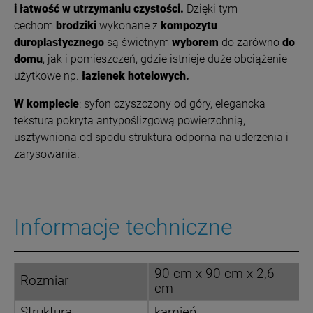
i łatwość w utrzymaniu czystości.
Dzięki tym
cechom
brodziki
wykonane z
kompozytu
duroplastycznego
są świetnym
wyborem
do zarówno
do
domu
, jak i pomieszczeń, gdzie istnieje duże obciążenie
użytkowe np.
łazienek hotelowych.
W komplecie
: syfon czyszczony od góry, elegancka
tekstura pokryta antypoślizgową powierzchnią,
usztywniona od spodu struktura odporna na uderzenia i
zarysowania.
Informacje techniczne
90 cm x 90 cm x 2,6
Rozmiar
cm
Struktura
kamień