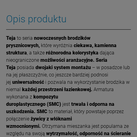
Opis produktu
Teja
to seria
nowoczesnych brodzików
prysznicowych,
które wyróżnia
ciekawa, kamienna
struktura
, a także
różnorodna kolorystyka
dająca
nieograniczone
możliwości aranżacyjne.
Seria
Teja
posiada
dwojaki system montażu
– w posadzce lub
na jej płaszczyźnie, co jeszcze bardziej podnosi
jej
uniwersalność
i pozwala na wykorzystanie brodzika w
niemal
każdej przestrzeni łazienkowej.
Armatura
wykonana z
kompozytu
duroplastycznego
(SMC)
jest
trwała i odporna na
uszkodzenia. SMC
to materiał, który powstaje poprzez
połączenie
żywicy z włóknami
wzmocnionymi.
Otrzymana mieszanka jest popularna ze
względu na swoją
wytrzymałość, odporność na ścieranie