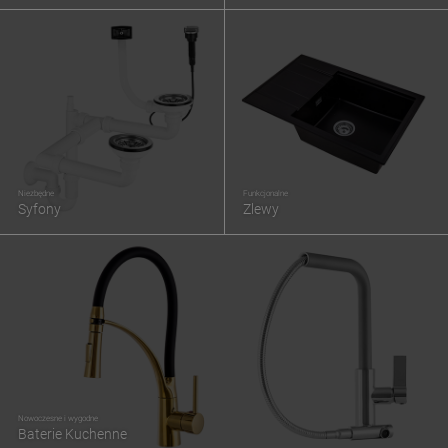
Niezbędne
Funkcjonalne
Syfony
Zlewy
Nowoczesne i wygodne
Baterie Kuchenne