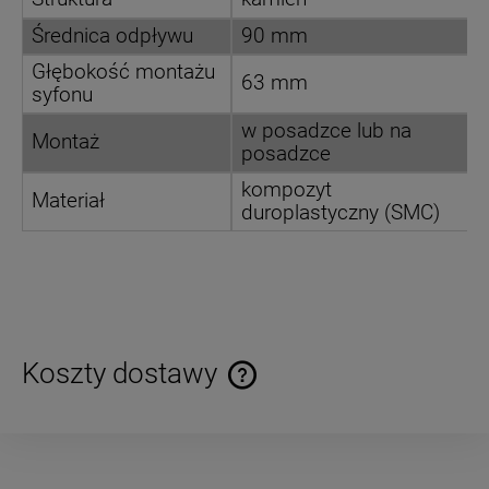
Średnica odpływu
90 mm
Głębokość montażu
63 mm
syfonu
w posadzce lub na
Montaż
posadzce
kompozyt
Materiał
duroplastyczny (SMC)
Koszty dostawy
Cena nie zawiera ewentualnych kosztów płatności