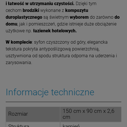
i łatwość w utrzymaniu czystości.
Dzięki tym
cechom
brodziki
wykonane z
kompozytu
duroplastycznego
są świetnym
wyborem
do zarówno
do
domu
, jak i pomieszczeń, gdzie istnieje duże obciążenie
użytkowe np.
łazienek hotelowych.
W komplecie
: syfon czyszczony od góry, elegancka
tekstura pokryta antypoślizgową powierzchnią,
usztywniona od spodu struktura odporna na uderzenia i
zarysowania.
Informacje techniczne
150 cm x 90 cm x 2,6
Rozmiar
cm
Struktura
kamień