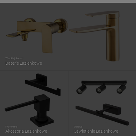
Wysokiej Jakości
Baterie Łazienkowe
Praktyczne
Stylowe
Akcesoria Łazienkowe
Oświetlenie Łazienkowe