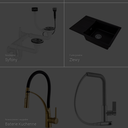
Niezbędne
Funkcjonalne
Syfony
Zlewy
Nowoczesne i wygodne
Baterie Kuchenne