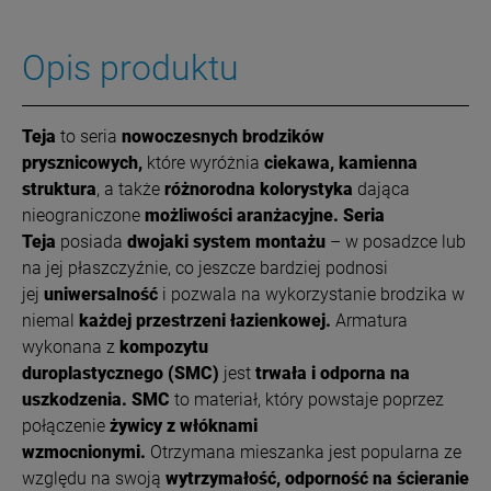
Opis produktu
Teja
to seria
nowoczesnych brodzików
prysznicowych,
które wyróżnia
ciekawa, kamienna
struktura
, a także
różnorodna kolorystyka
dająca
nieograniczone
możliwości aranżacyjne.
Seria
Teja
posiada
dwojaki system montażu
– w posadzce lub
na jej płaszczyźnie, co jeszcze bardziej podnosi
jej
uniwersalność
i pozwala na wykorzystanie brodzika w
niemal
każdej przestrzeni łazienkowej.
Armatura
wykonana z
kompozytu
duroplastycznego
(SMC)
jest
trwała i odporna na
uszkodzenia. SMC
to materiał, który powstaje poprzez
połączenie
żywicy z włóknami
wzmocnionymi.
Otrzymana mieszanka jest popularna ze
względu na swoją
wytrzymałość, odporność na ścieranie