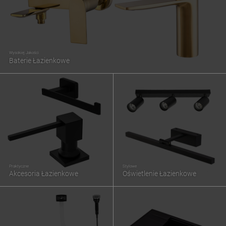
Wysokiej Jakości
Baterie Łazienkowe
Praktyczne
Stylowe
Akcesoria Łazienkowe
Oświetlenie Łazienkowe