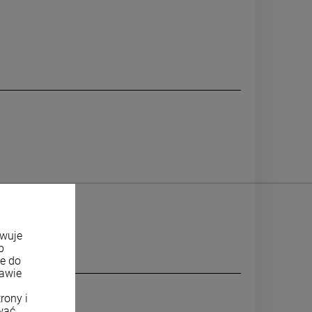
owuje
b
ne do
tawie
rony i
wać