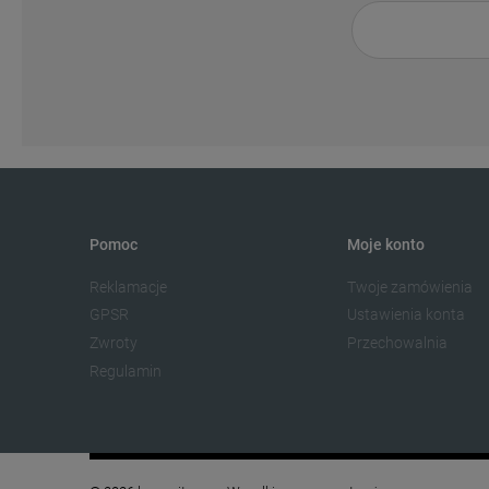
Pomoc
Moje konto
Reklamacje
Twoje zamówienia
GPSR
Ustawienia konta
Zwroty
Przechowalnia
Regulamin