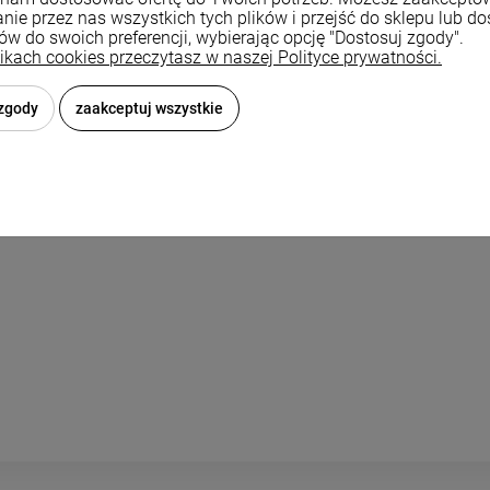
nie przez nas wszystkich tych plików i przejść do sklepu lub d
ków do swoich preferencji, wybierając opcję "Dostosuj zgody".
likach cookies przeczytasz w naszej Polityce prywatności.
 zgody
zaakceptuj wszystkie
wiera ewentualnych kosztów