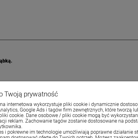
gąbką.
o Twoją prywatność
na internetowa wykorzystuje pliki cookie i dynamicznie dostos
Analytics, Google Ads i tagów firm zewnętrznych, które tworzą lu
pliki cookie. Dane osobowe / pliki cookie mogą być wykorzysta
zacji reklam. Zachowanie tagów zostanie dostosowane na pods
ytkownika.
ies i pokrewne im technologie umożliwiają poprawne działanie st
nam dostosować ofertę do Twoich potrzeb. Możesz zaakcepto