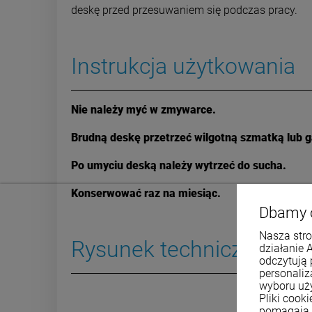
deskę przed przesuwaniem się podczas pracy.
Instrukcja użytkowania
Nie należy myć w zmywarce.
Brudną deskę przetrzeć wilgotną szmatką lub 
Po umyciu deską należy wytrzeć do sucha.
Konserwować raz na miesiąc.
Dbamy 
Nasza stro
Rysunek techniczny
działanie 
odczytują 
personali
wyboru uż
Pliki cook
pomagają 