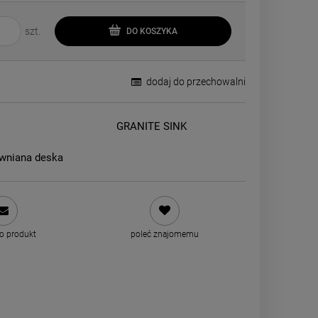
szt.
DO KOSZYKA
dodaj do przechowalni
GRANITE SINK
wniana deska
 o produkt
poleć znajomemu