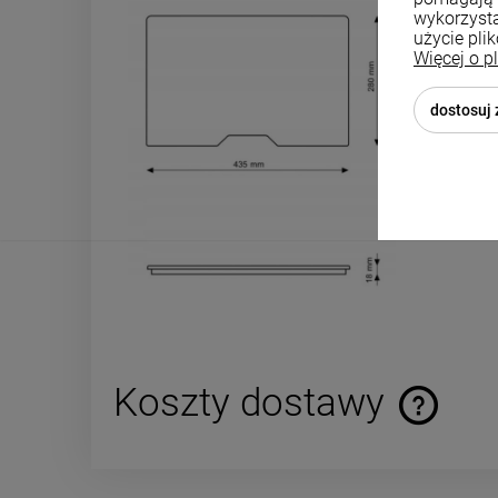
wykorzysta
użycie pli
Więcej o p
dostosuj
Koszty dostawy
Cena nie za
płatności