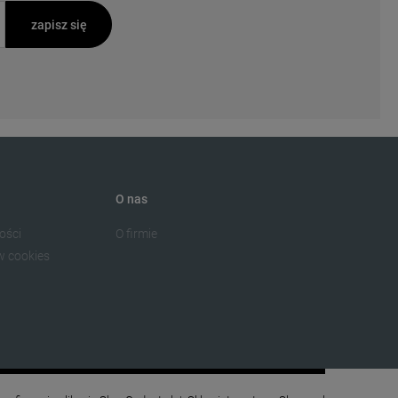
zapisz się
O nas
ości
O firmie
w cookies