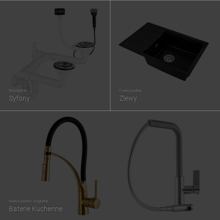
Niezbędne
Funkcjonalne
Syfony
Zlewy
Nowoczesne i wygodne
Baterie Kuchenne