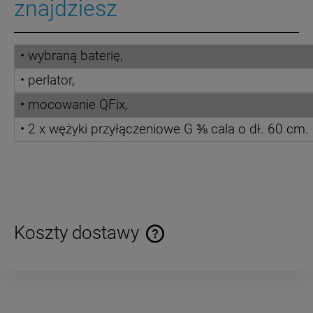
znajdziesz
• wybraną baterię,
• perlator,
• mocowanie QFix,
•
2 x wężyki przyłączeniowe G ⅜ cala o dł. 60 cm.
Koszty dostawy
Cena nie zawiera ewentualnych kosztów płatności