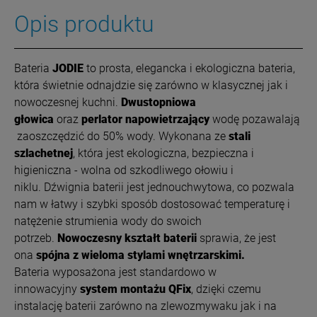
Opis produktu
Bateria
JODIE
to prosta, elegancka i ekologiczna bateria,
która świetnie odnajdzie się zarówno w klasycznej jak i
nowoczesnej kuchni.
Dwustopniowa
głowica
oraz
perlator napowietrzający
wodę pozawalają
zaoszczędzić do 50% wody. Wykonana ze
stali
szlachetnej
, która jest ekologiczna, bezpieczna i
higieniczna - wolna od szkodliwego ołowiu i
niklu. Dźwignia baterii jest jednouchwytowa, co pozwala
nam w łatwy i szybki sposób dostosować temperaturę i
natężenie strumienia wody do swoich
potrzeb.
Nowoczesny kształt baterii
sprawia, że jest
ona
spójna z wieloma stylami wnętrzarskimi.
Bateria wyposażona jest standardowo w
innowacyjny
system montażu QFix
, dzięki czemu
instalację baterii zarówno na zlewozmywaku jak i na