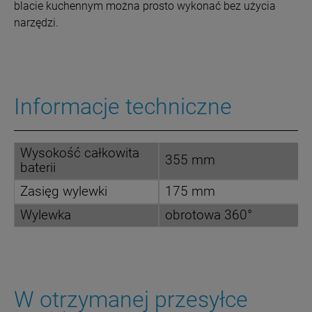
blacie kuchennym można prosto wykonać bez użycia
narzędzi.
Informacje techniczne
Wysokość całkowita
355 mm
baterii
Zasięg wylewki
175 mm
Wylewka
obrotowa 360°
W otrzymanej przesyłce