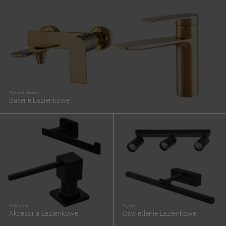
Wysokiej Jakości
Baterie Łazienkowe
Praktyczne
Stylowe
Akcesoria Łazienkowe
Oświetlenie Łazienkowe