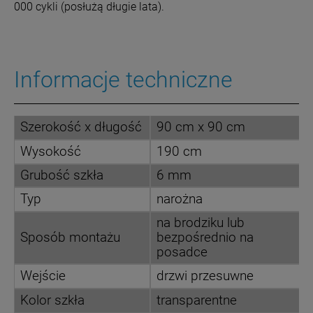
000 cykli (posłużą długie lata).
Informacje techniczne
Szerokość x długość
90 cm x 90 cm
Wysokość
190 cm
Grubość szkła
6 mm
Typ
narożna
na brodziku lub
Sposób montażu
bezpośrednio na
posadce
Wejście
drzwi przesuwne
Kolor szkła
transparentne