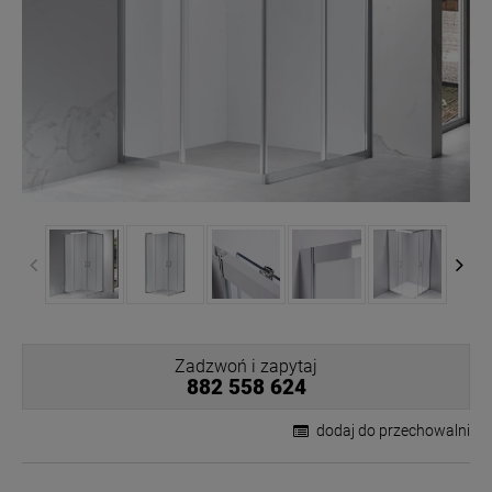
Zadzwoń i zapytaj
882 558 624
dodaj do przechowalni