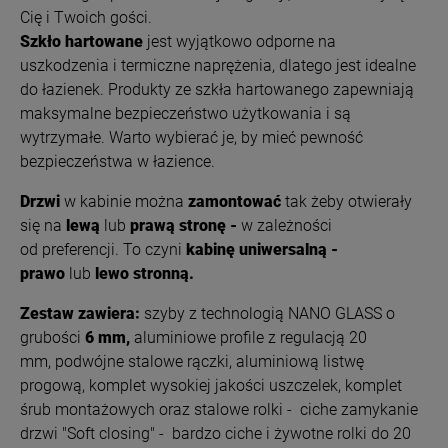
Cię i Twoich gości.
Szkło hartowane
jest wyjątkowo odporne na
uszkodzenia i termiczne naprężenia, dlatego jest idealne
do łazienek. Produkty ze szkła hartowanego zapewniają
maksymalne bezpieczeństwo użytkowania i są
wytrzymałe. Warto wybierać je, by mieć pewność
bezpieczeństwa w łazience.
Drzwi
w kabinie można
zamontować
tak żeby otwierały
się na
lewą
lub
prawą stronę -
w zależności
od preferencji. To czyni
kabinę uniwersalną -
prawo
lub
lewo stronną.
Zestaw zawiera:
s
zyby z technologią NANO GLASS o
grubości
6
mm,
a
luminiowe profile z regulacją 20
mm,
podwójne stalowe rączki, aluminiową listwę
progową, komplet wysokiej jakości uszczelek, komplet
śrub montażowych oraz s
talowe rolki - ciche zamykanie
drzwi "Soft closing" -
bardzo ciche i żywotne rolki do 20