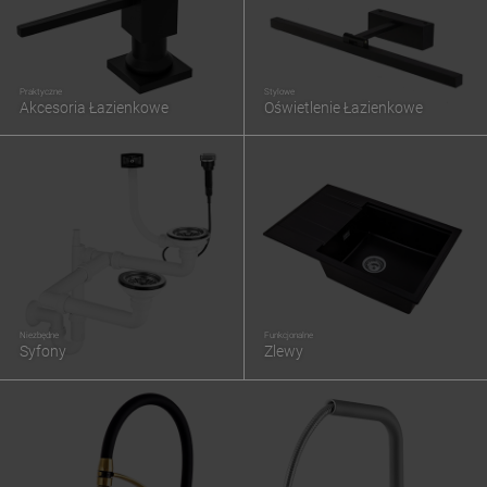
Praktyczne
Stylowe
Akcesoria Łazienkowe
Oświetlenie Łazienkowe
Niezbędne
Funkcjonalne
Syfony
Zlewy