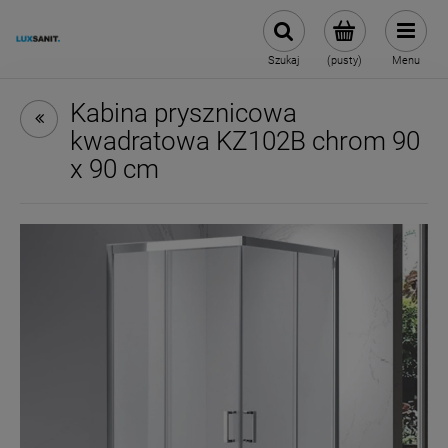
Szukaj
(pusty)
Menu
Kabina prysznicowa
kwadratowa KZ102B chrom 90
x 90 cm