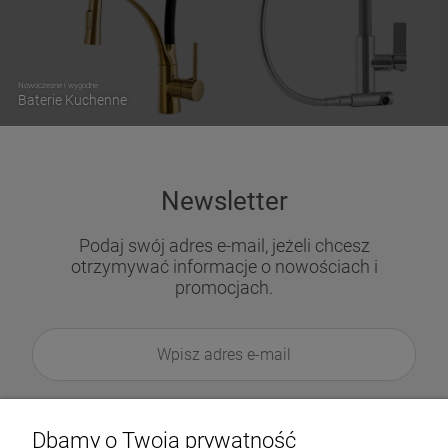
Nowoczesne i wygodne
Baterie Kuchenne
Newsletter
Podaj swój adres e-mail, jeżeli chcesz
otrzymywać informacje o nowościach i
promocjach.
Dbamy o Twoją prywatność