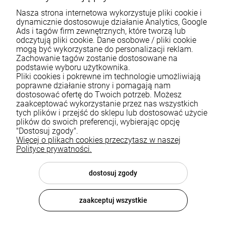
Nasza strona internetowa wykorzystuje pliki cookie i
dynamicznie dostosowuje działanie Analytics, Google
Ads i tagów firm zewnętrznych, które tworzą lub
odczytują pliki cookie. Dane osobowe / pliki cookie
mogą być wykorzystane do personalizacji reklam.
Zachowanie tagów zostanie dostosowane na
podstawie wyboru użytkownika.
Pliki cookies i pokrewne im technologie umożliwiają
Pomoc
poprawne działanie strony i pomagają nam
dostosować ofertę do Twoich potrzeb. Możesz
zaakceptować wykorzystanie przez nas wszystkich
Moje konto
tych plików i przejść do sklepu lub dostosować użycie
plików do swoich preferencji, wybierając opcję
Płatności i dostawa
"Dostosuj zgody".
Więcej o plikach cookies przeczytasz w naszej
Informacje
Polityce prywatności.
O nas
dostosuj zgody
zaakceptuj wszystkie
© 2026 luxsanit.com . Wszelkie prawa zastrzeżone.