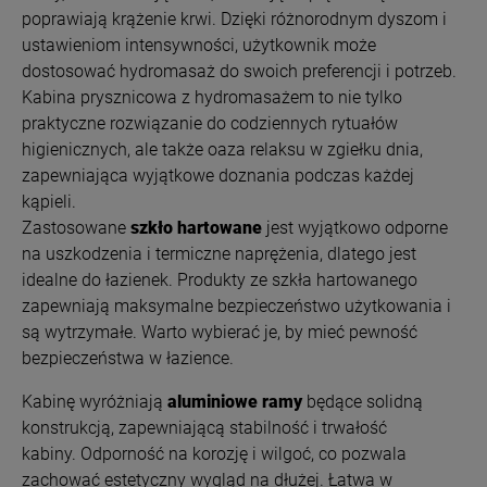
poprawiają krążenie krwi. Dzięki różnorodnym dyszom i
ustawieniom intensywności, użytkownik może
dostosować hydromasaż do swoich preferencji i potrzeb.
Kabina prysznicowa z hydromasażem to nie tylko
praktyczne rozwiązanie do codziennych rytuałów
higienicznych, ale także oaza relaksu w zgiełku dnia,
zapewniająca wyjątkowe doznania podczas każdej
kąpieli.
Zastosowane
szkło hartowane
jest wyjątkowo odporne
na uszkodzenia i termiczne naprężenia, dlatego jest
idealne do łazienek. Produkty ze szkła hartowanego
zapewniają maksymalne bezpieczeństwo użytkowania i
są wytrzymałe. Warto wybierać je, by mieć pewność
bezpieczeństwa w łazience.
Kabinę wyróżniają
a
luminiowe ramy
będące s
olidną
konstrukcją, zapewniającą stabilność i trwałość
kabiny.
Odporność na korozję i wilgoć, co pozwala
zachować estetyczny wygląd na dłużej.
Łatwa w