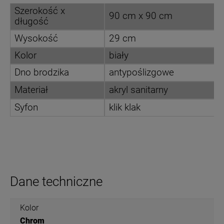
Szerokość x
90 cm x 90 cm
długość
Wysokość
29 cm
Kolor
biały
Dno brodzika
antypoślizgowe
Materiał
akryl sanitarny
Syfon
klik klak
Dane techniczne
Kolor
Chrom