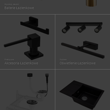
Wysokiej Jakości
Baterie Łazienkowe
Praktyczne
Stylowe
Akcesoria Łazienkowe
Oświetlenie Łazienkowe