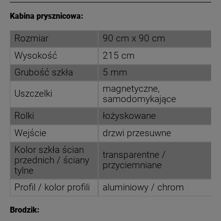
Kabina prysznicowa:
Rozmiar
90 cm x 90 cm
Wysokość
215 cm
Grubość szkła
5 mm
magnetyczne,
Uszczelki
samodomykające
Rolki
łożyskowane
Wejście
drzwi przesuwne
Kolor szkła ścian
transparentne /
przednich / ściany
przyciemniane
tylne
Profil / kolor profili
aluminiowy / chrom
Brodzik: