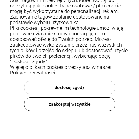
Ads i tagów firm zewnętrznych, które tworzą lub
odczytują pliki cookie. Dane osobowe / pliki cookie
mogą być wykorzystane do personalizacji reklam.
Zachowanie tagów zostanie dostosowane na
podstawie wyboru użytkownika.
Pliki cookies i pokrewne im technologie umożliwiają
Pomoc
poprawne działanie strony i pomagają nam
dostosować ofertę do Twoich potrzeb. Możesz
zaakceptować wykorzystanie przez nas wszystkich
Moje konto
tych plików i przejść do sklepu lub dostosować użycie
plików do swoich preferencji, wybierając opcję
Płatności i dostawa
"Dostosuj zgody".
Więcej o plikach cookies przeczytasz w naszej
Informacje
Polityce prywatności.
O nas
dostosuj zgody
zaakceptuj wszystkie
© 2026 luxsanit.com . Wszelkie prawa zastrzeżone.
Styl graficzny i aplikacje ShopGadget.pl
Sklep internetowy
Shoper.pl