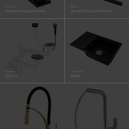
Praktyczne
Stylowe
Akcesoria Łazienkowe
Oświetlenie Łazienkowe
Niezbędne
Funkcjonalne
Syfony
Zlewy