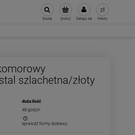
Szukaj
(pusty)
Zaloguj się
Waluty
-komorowy
al szlachetna/złoty
duża ilość
48 godzin
sprawdź formy dostawy
 kosztów