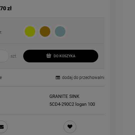
70 zł
r:
szt.
DO KOSZYKA
e
dodaj do przechowalni
GRANITE SINK
5CD4-290C2 logan 100