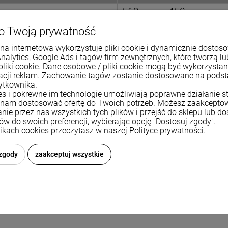
560 mm x 450 mm
76 cm x 46 cm
o Twoją prywatność
215 mm
na internetowa wykorzystuje pliki cookie i dynamicznie dostos
Analytics, Google Ads i tagów firm zewnętrznych, które tworzą lu
3 1/2"
pliki cookie. Dane osobowe / pliki cookie mogą być wykorzysta
zacji reklam. Zachowanie tagów zostanie dostosowane na pods
zatyczkowy / manualny
ytkownika.
ies i pokrewne im technologie umożliwiają poprawne działanie st
42 litry
nam dostosować ofertę do Twoich potrzeb. Możesz zaakcepto
nie przez nas wszystkich tych plików i przejść do sklepu lub d
od 60 cm
ków do swoich preferencji, wybierając opcję "Dostosuj zgody".
likach cookies przeczytasz w naszej Polityce prywatności.
 zgody
zaakceptuj wszystkie