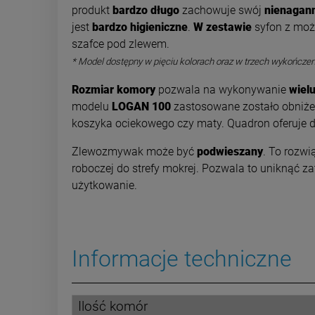
produkt
bardzo długo
zachowuje swój
nienagan
jest
bardzo higieniczne
.
W zestawie
syfon z moż
szafce pod zlewem.
* Model dostępny w pięciu kolorach oraz w trzech wykończen
Rozmiar komory
pozwala na wykonywanie
wiel
modelu
LOGAN 100
zastosowane zostało obniżen
koszyka ociekowego czy maty. Quadron oferuje 
Zlewozmywak może być
podwieszany
. To rozwi
roboczej do strefy mokrej. Pozwala to uniknąć z
użytkowanie.
Informacje techniczne
Ilość komór