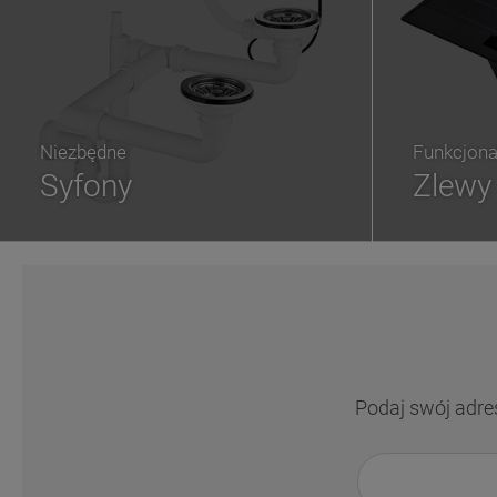
Niezbędne
Funkcjona
Syfony
Zlewy
Podaj swój adre