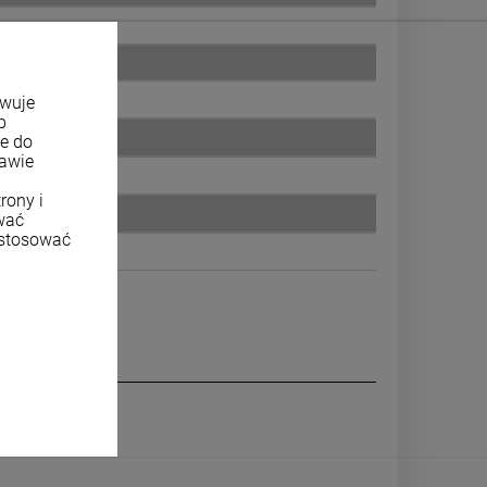
owuje
b
ne do
tawie
rony i
wać
ostosować