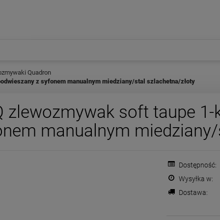
ozmywaki Quadron
odwieszany z syfonem manualnym miedziany/stal szlachetna/złoty
Q zlewozmywak soft taupe 1
onem manualnym miedziany/st
Dostępność:
Wysyłka w:
Dostawa:
Cena nie zawiera ewentualnych