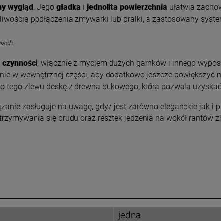
ny wygląd
. Jego
gładka
i
jednolita powierzchnia
ułatwia zachow
liwością podłączenia zmywarki lub pralki, a zastosowany syst
iach.
u czynności
, włącznie z myciem dużych garnków i innego wypos
ie w wewnętrznej części, aby dodatkowo jeszcze powiększyć m
do tego zlewu deskę z drewna bukowego, która pozwala uzyskać
ązanie zasługuje na uwagę, gdyż jest zarówno eleganckie jak i p
atrzymywania się brudu oraz resztek jedzenia na wokół rantów 
jedna