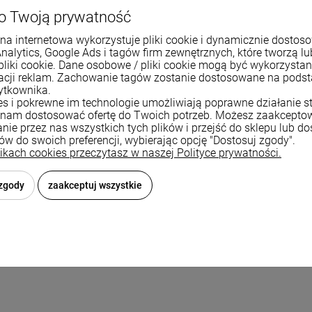
3 1/2"
o Twoją prywatność
Push 2 Open / automaty
na internetowa wykorzystuje pliki cookie i dynamicznie dostos
Analytics, Google Ads i tagów firm zewnętrznych, które tworzą lu
wpuszczany
pliki cookie. Dane osobowe / pliki cookie mogą być wykorzysta
zacji reklam. Zachowanie tagów zostanie dostosowane na pods
33 litry / 25 litrów
ytkownika.
ies i pokrewne im technologie umożliwiają poprawne działanie st
od 80 cm
nam dostosować ofertę do Twoich potrzeb. Możesz zaakcepto
nie przez nas wszystkich tych plików i przejść do sklepu lub d
ków do swoich preferencji, wybierając opcję "Dostosuj zgody".
likach cookies przeczytasz w naszej Polityce prywatności.
 zgody
zaakceptuj wszystkie