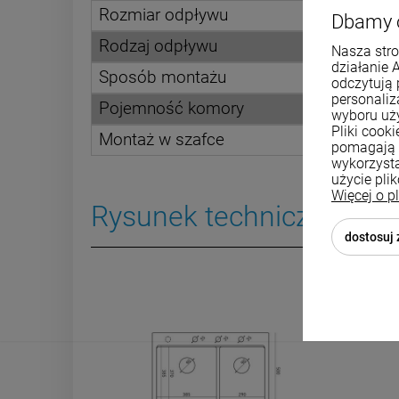
Rozmiar odpływu
Dbamy 
Rodzaj odpływu
Nasza stro
działanie 
Sposób montażu
odczytują 
personali
Pojemność komory
wyboru uż
Pliki cook
Montaż w szafce
pomagają 
wykorzysta
użycie pli
Więcej o p
Rysunek techniczny
dostosuj