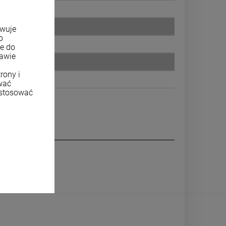
czny
owuje
b
ne do
tawie
rony i
wać
ostosować