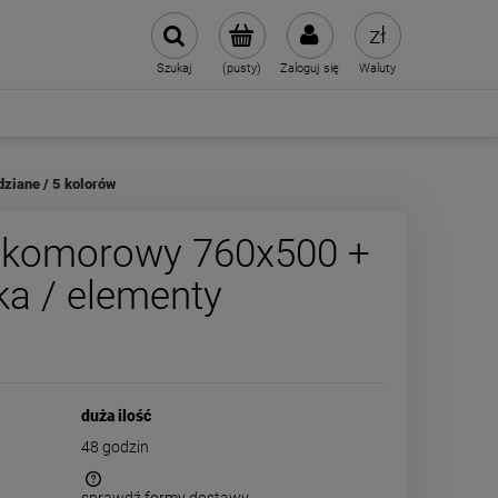
Szukaj
(pusty)
Zaloguj się
Waluty
ziane / 5 kolorów
2-komorowy 760x500 +
ka / elementy
duża ilość
48 godzin