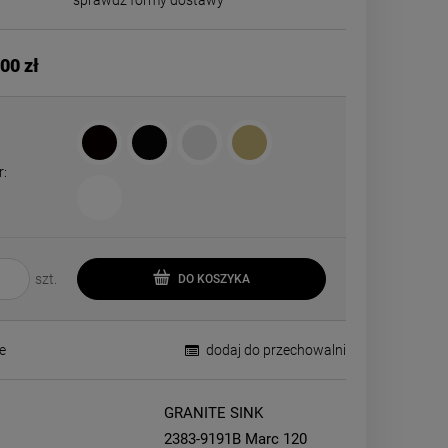
sprawdź formy dostawy
 kosztów
00 zł
r:
szt.
DO KOSZYKA
e
dodaj do przechowalni
GRANITE SINK
2383-9191B Marc 120