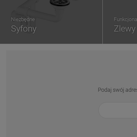
Niezbędne
Funkcjona
Syfony
Zlewy
Podaj swój adre