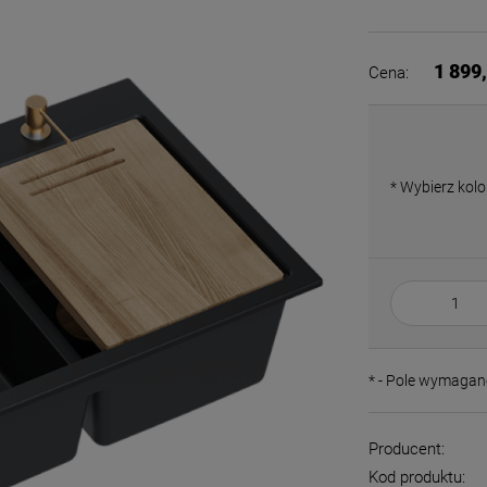
Cena nie zawiera ewentualnych
płatności
1 899,
Cena:
*
Wybierz kolo
*
- Pole wymagan
Producent:
Kod produktu: