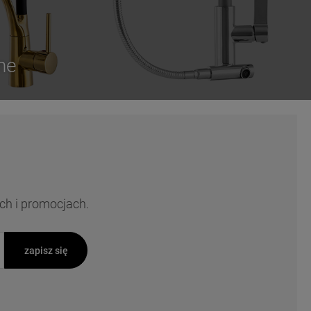
ne
ch i promocjach.
zapisz się