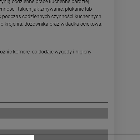
zynią codzienne prace kuchenne bardziej
ości, takich jak zmywanie, płukanie lub
ć podczas codziennych czynności kuchennych.
do krojenia, dozownika oraz wkładka ociekowa.
óżnić komorę, co dodaje wygody i higieny