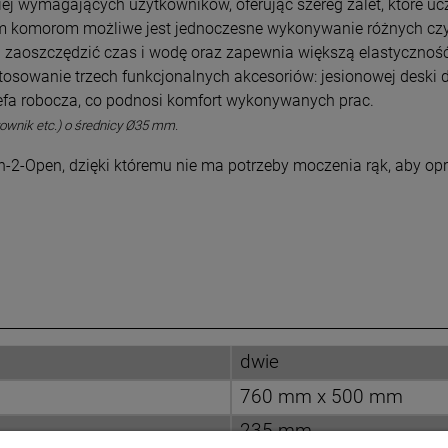
ej wymagających użytkowników, oferując szereg zalet, które uc
 komorom możliwe jest jednoczesne wykonywanie różnych czynn
 zaoszczędzić czas i wodę oraz zapewnia większą elastycznoś
osowanie trzech funkcjonalnych akcesoriów: jesionowej deski 
efa robocza, co podnosi komfort wykonywanych prac.
ownik etc.) o średnicy Ø35 mm.
2-Open, dzięki któremu nie ma potrzeby moczenia rąk, aby opr
dwie
760 mm x 500 mm
235 mm