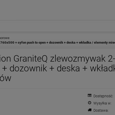
morowe
0x500 + syfon push to open + dozownik + deska + wkładka / elementy mied
ion GraniteQ zlewozmywak 
 + dozownik + deska + wkład
rów
Dostępność:
Wysyłka w:
Dostawa: