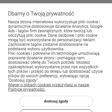
Dbamy o Twoją prywatność
Nasza strona internetowa wykorzystuje pliki cookie i
dynamicznie dostosowuje działanie Analytics, Google
Ads i tagów firm zewnętrznych, które tworzą lub
odczytują pliki cookie. Dane osobowe / pliki cookie
mogą być wykorzystane do personalizacji reklam.
Zachowanie tagów zostanie dostosowane na
podstawie wyboru użytkownika.
Pliki cookies i pokrewne im technologie umożliwiają
Pomoc
poprawne działanie strony i pomagają nam
dostosować ofertę do Twoich potrzeb. Możesz
zaakceptować wykorzystanie przez nas wszystkich
Moje konto
tych plików i przejść do sklepu lub dostosować użycie
plików do swoich preferencji, wybierając opcję
Płatności i dostawa
"Dostosuj zgody".
Więcej o plikach cookies przeczytasz w naszej
Informacje
Polityce prywatności.
O nas
dostosuj zgody