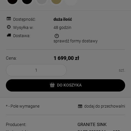
Dostępność:
duża ilość
Wysyłka w:
48 godzin
Dostawa:
sprawdź formy dostawy
Cena nie zawiera ewentualnych kosztów płatności
1 699,00 zł
Cena:
szt.
DO KOSZYKA
*
- Pole wymagane
dodaj do przechowalni
Producent:
GRANITE SINK