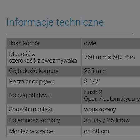
Informacje techniczne
Ilość komór
dwie
Długość x
760 mm x 500 mm
szerokość zlewozmywaka
Głębokość komory
235 mm
Rozmiar odpływu
3 1/2"
Push 2
Rodzaj odpływu
Open / automatyczny
Sposób montażu
wpuszczany
Pojemność komory
33 litry / 25 litrów
Montaż w szafce
od 80 cm