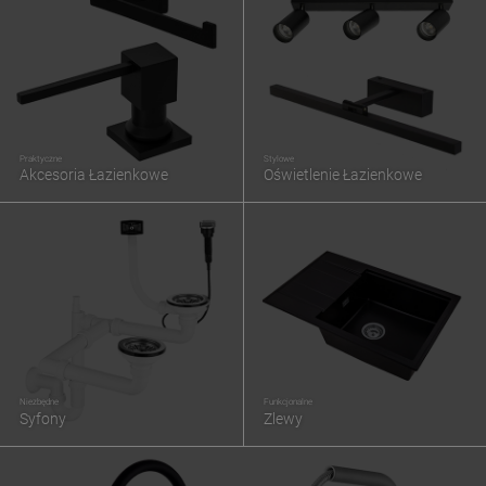
Praktyczne
Stylowe
Akcesoria Łazienkowe
Oświetlenie Łazienkowe
Niezbędne
Funkcjonalne
Syfony
Zlewy