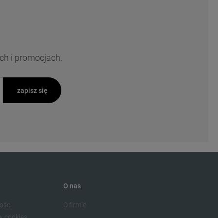
ch i promocjach.
zapisz się
O nas
ości
O firmie
w cookies