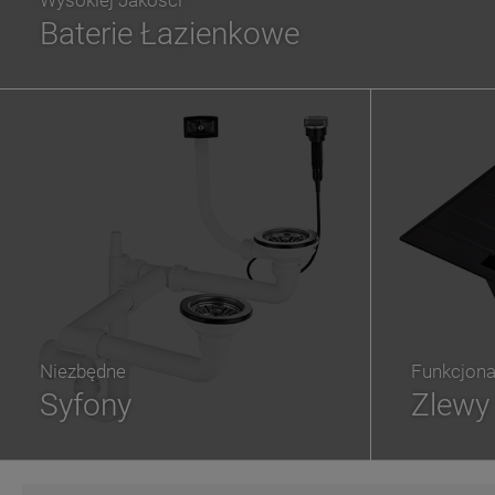
Wysokiej Jakości
Baterie Łazienkowe
Niezbędne
Funkcjona
Syfony
Zlewy