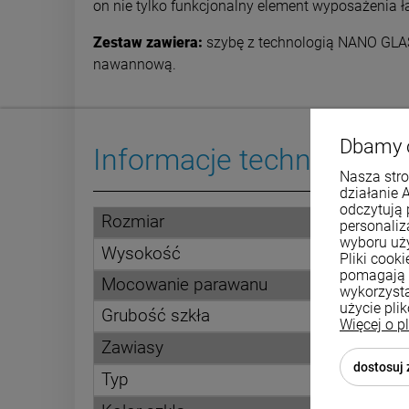
on nie tylko funkcjonalny element wyposażenia ła
Zestaw zawiera:
szybę z technologią NANO GLA
nawannową.
Dbamy 
Informacje techniczne
Nasza stro
działanie 
odczytują 
Rozmiar
personali
wyboru uż
Wysokość
Pliki cook
pomagają 
Mocowanie parawanu
wykorzysta
użycie pli
Grubość szkła
Więcej o p
Zawiasy
dostosuj
Typ