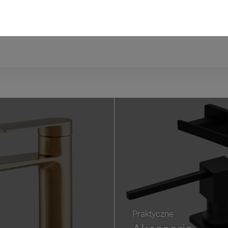
transparentne
aluminiowy / czarny
Praktyczne