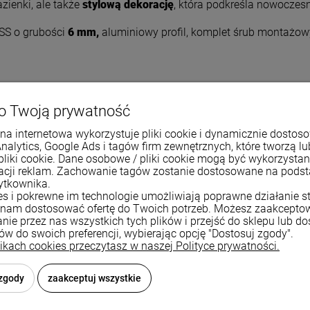
zienki, ale także
stylową dekorację
, która podkreśla nowoczesn
SS o grubości
6
mm,
aluminiowy profil, komplet śrub montażow
o Twoją prywatność
na internetowa wykorzystuje pliki cookie i dynamicznie dostos
Analytics, Google Ads i tagów firm zewnętrznych, które tworzą lu
pliki cookie. Dane osobowe / pliki cookie mogą być wykorzysta
100 cm
zacji reklam. Zachowanie tagów zostanie dostosowane na pods
ytkownika.
150 cm
ies i pokrewne im technologie umożliwiają poprawne działanie st
nam dostosować ofertę do Twoich potrzeb. Możesz zaakcepto
uniwersalne (prawe, lewe
nie przez nas wszystkich tych plików i przejść do sklepu lub d
ków do swoich preferencji, wybierając opcję "Dostosuj zgody".
6 mm
likach cookies przeczytasz w naszej Polityce prywatności.
stalowe
 zgody
zaakceptuj wszystkie
ruchomy / przesuwny