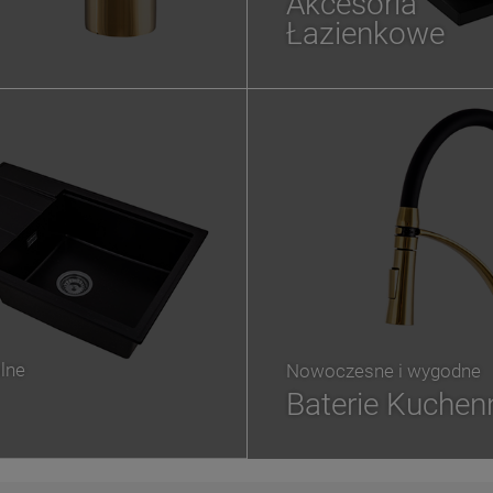
Akcesoria
Łazienkowe
lne
Nowoczesne i wygodne
Baterie Kuchen