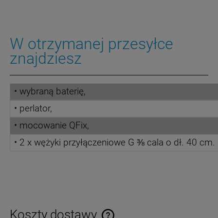
W otrzymanej przesyłce
znajdziesz
• wybraną baterię,
• perlator,
• mocowanie QFix,
•
2 x wężyki przyłączeniowe G ⅜ cala o dł. 40 cm.
Koszty dostawy