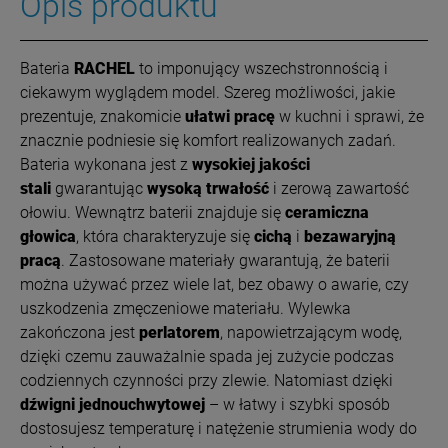
Opis produktu
Bateria
RACHEL
to imponujący wszechstronnością i
ciekawym wyglądem model. Szereg możliwości, jakie
prezentuje, znakomicie
ułatwi pracę
w kuchni i sprawi, że
znacznie podniesie się komfort realizowanych zadań.
Bateria wykonana jest z
wysokiej jakości
stali
gwarantując
wysoką trwałość
i zerową zawartość
ołowiu. Wewnątrz baterii znajduje się
ceramiczna
głowica
, która charakteryzuje się
cichą
i
bezawaryjną
pracą
. Zastosowane materiały gwarantują, że baterii
można używać przez wiele lat, bez obawy o awarie, czy
uszkodzenia zmęczeniowe materiału. Wylewka
zakończona jest
perlatorem
, napowietrzającym wodę,
dzięki czemu zauważalnie spada jej zużycie podczas
codziennych czynności przy zlewie. Natomiast dzięki
dźwigni jednouchwytowej
– w łatwy i szybki sposób
dostosujesz temperaturę i natężenie strumienia wody do