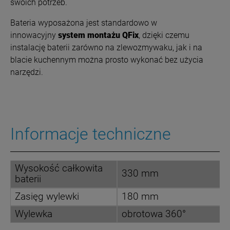
swoich potrzeb.
Bateria wyposażona jest standardowo w
innowacyjny
system montażu QFix
, dzięki czemu
instalację baterii zarówno na zlewozmywaku, jak i na
blacie kuchennym można prosto wykonać bez użycia
narzędzi.
Informacje techniczne
Wysokość całkowita
330 mm
baterii
Zasięg wylewki
180 mm
Wylewka
obrotowa 360°