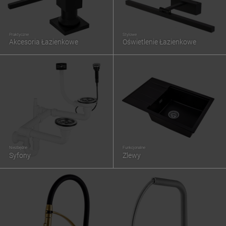
Praktyczne
Stylowe
Akcesoria Łazienkowe
Oświetlenie Łazienkowe
Niezbędne
Funkcjonalne
Syfony
Zlewy