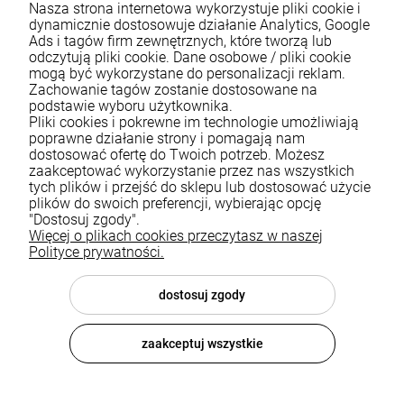
Nasza strona internetowa wykorzystuje pliki cookie i
dynamicznie dostosowuje działanie Analytics, Google
Ads i tagów firm zewnętrznych, które tworzą lub
odczytują pliki cookie. Dane osobowe / pliki cookie
mogą być wykorzystane do personalizacji reklam.
Zachowanie tagów zostanie dostosowane na
podstawie wyboru użytkownika.
Pliki cookies i pokrewne im technologie umożliwiają
Pomoc
poprawne działanie strony i pomagają nam
dostosować ofertę do Twoich potrzeb. Możesz
zaakceptować wykorzystanie przez nas wszystkich
Moje konto
tych plików i przejść do sklepu lub dostosować użycie
plików do swoich preferencji, wybierając opcję
Płatności i dostawa
"Dostosuj zgody".
Więcej o plikach cookies przeczytasz w naszej
Informacje
Polityce prywatności.
O nas
dostosuj zgody
zaakceptuj wszystkie
© 2026 luxsanit.com . Wszelkie prawa zastrzeżone.