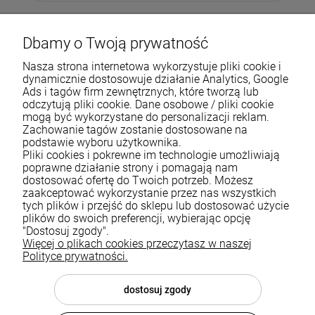
Dbamy o Twoją prywatność
Nasza strona internetowa wykorzystuje pliki cookie i
dynamicznie dostosowuje działanie Analytics, Google
Ads i tagów firm zewnętrznych, które tworzą lub
odczytują pliki cookie. Dane osobowe / pliki cookie
mogą być wykorzystane do personalizacji reklam.
Zachowanie tagów zostanie dostosowane na
podstawie wyboru użytkownika.
Pliki cookies i pokrewne im technologie umożliwiają
Pomoc
poprawne działanie strony i pomagają nam
dostosować ofertę do Twoich potrzeb. Możesz
zaakceptować wykorzystanie przez nas wszystkich
Moje konto
tych plików i przejść do sklepu lub dostosować użycie
plików do swoich preferencji, wybierając opcję
Płatności i dostawa
"Dostosuj zgody".
Więcej o plikach cookies przeczytasz w naszej
Informacje
Polityce prywatności.
O nas
dostosuj zgody