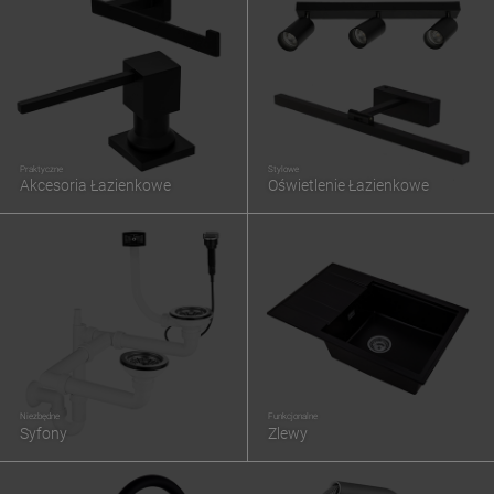
Praktyczne
Stylowe
Akcesoria Łazienkowe
Oświetlenie Łazienkowe
Niezbędne
Funkcjonalne
Syfony
Zlewy