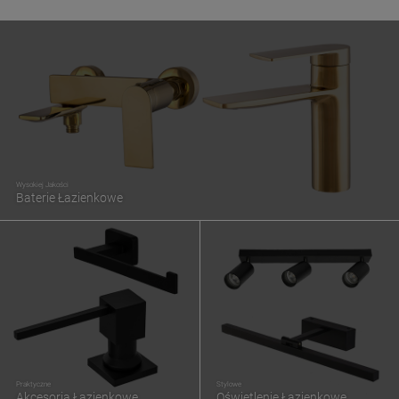
Wysokiej Jakości
Baterie Łazienkowe
Praktyczne
Stylowe
Akcesoria Łazienkowe
Oświetlenie Łazienkowe