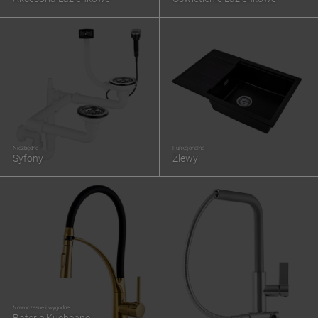
Niezbędne
Funkcjonalne
Syfony
Zlewy
Nowoczesne i wygodne
Baterie Kuchenne