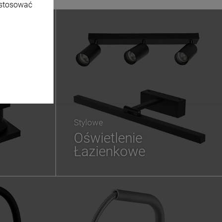
ostosować
Stylowe
Oświetlenie
Łazienkowe