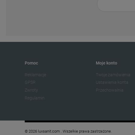
Pomoc
Moje konto
Reklamacje
Twoje zamówienia
GPSR
Ustawienia konta
Zwroty
Przechowalnia
Regulamin
© 2026 luxsanit.com . Wszelkie prawa zastrzeżone.