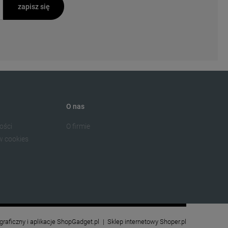
zapisz się
O nas
ości
O firmie
w cookies
 graficzny i aplikacje ShopGadget.pl
Sklep internetowy Shoper.pl