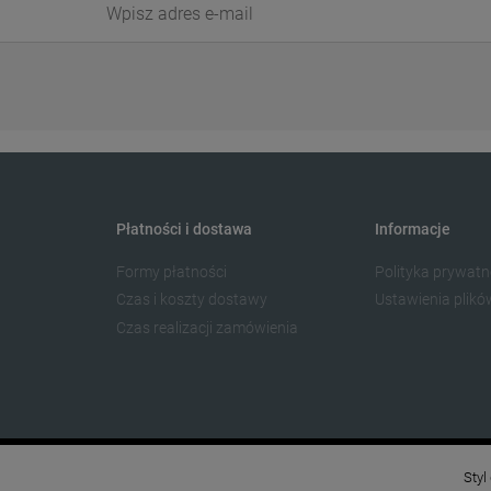
Płatności i dostawa
Informacje
Formy płatności
Polityka prywatn
Czas i koszty dostawy
Ustawienia plikó
Czas realizacji zamówienia
Styl