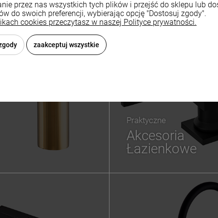
nie przez nas wszystkich tych plików i przejść do sklepu lub d
ków do swoich preferencji, wybierając opcję "Dostosuj zgody".
likach cookies przeczytasz w naszej Polityce prywatności.
 zgody
zaakceptuj wszystkie
Praktyczne
Akcesoria
Łazienkowe