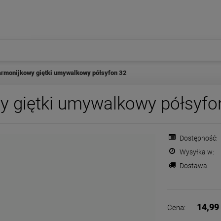
armonijkowy giętki umywalkowy półsyfon 32
y giętki umywalkowy półsyfo
Dostępność:
Wysyłka w:
Dostawa:
Cena nie zawiera ewentualnych
płatności
14,99 
Cena: