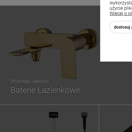
wykorzysta
użycie pli
Więcej o p
dostosuj
Wysokiej Jakości
Baterie Łazienkowe