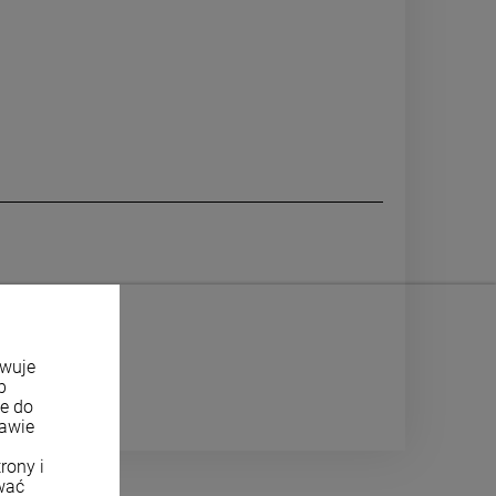
owuje
b
ne do
tawie
rony i
wać