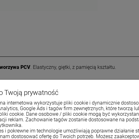
tworzywa PCV
. Elastyczny, giętki, z pamięcią kształtu.
o Twoją prywatność
na internetowa wykorzystuje pliki cookie i dynamicznie dostos
Analytics, Google Ads i tagów firm zewnętrznych, które tworzą lu
pliki cookie. Dane osobowe / pliki cookie mogą być wykorzysta
zacji reklam. Zachowanie tagów zostanie dostosowane na pods
ytkownika.
wiera ewentualnych kosztów
ies i pokrewne im technologie umożliwiają poprawne działanie st
nam dostosować ofertę do Twoich potrzeb. Możesz zaakcepto