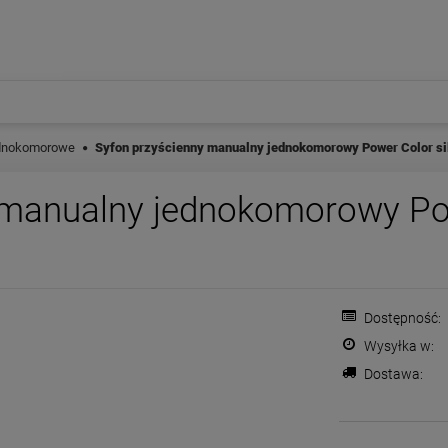
dnokomorowe
Syfon przyścienny manualny jednokomorowy Power Color sil
 manualny jednokomorowy Pow
Dostępność:
Wysyłka w:
Dostawa:
Cena nie zawiera ewentualnych
płatności