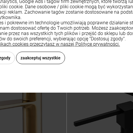
Analytics, Google Ads i tagów firm zewnętrznych, które tworzą lu
pliki cookie. Dane osobowe / pliki cookie mogą być wykorzysta
zacji reklam. Zachowanie tagów zostanie dostosowane na pods
ytkownika.
ies i pokrewne im technologie umożliwiają poprawne działanie st
nam dostosować ofertę do Twoich potrzeb. Możesz zaakcepto
nie przez nas wszystkich tych plików i przejść do sklepu lub d
ków do swoich preferencji, wybierając opcję "Dostosuj zgody".
likach cookies przeczytasz w naszej Polityce prywatności.
wiera ewentualnych kosztów
 zgody
zaakceptuj wszystkie