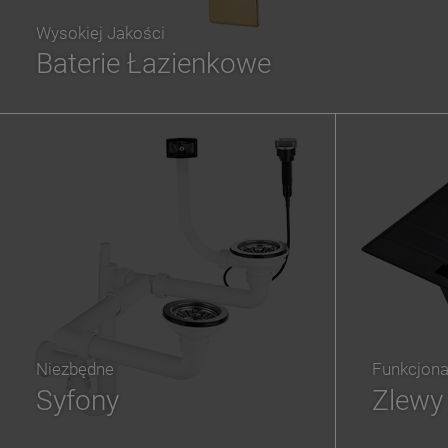
Wysokiej Jakości
Baterie Łazienkowe
Niezbędne
Funkcjona
Syfony
Zlewy