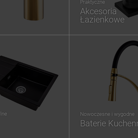
Praktyczne
Akcesoria
Łazienkowe
lne
Nowoczesne i wygodne
Baterie Kuchen