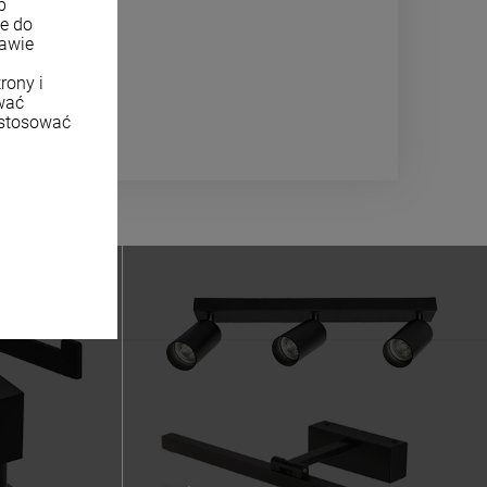
b
ne do
tawie
rony i
wać
ostosować