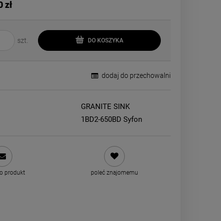
0 zł
szt.
DO KOSZYKA
dodaj do przechowalni
GRANITE SINK
1BD2-650BD Syfon
 o produkt
poleć znajomemu