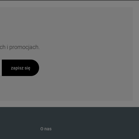
ch i promocjach.
zapisz się
O nas