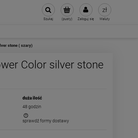
Szukaj
(pusty)
Zaloguj się
Waluty
ver stone ( szary)
er Color silver stone
duża ilość
48 godzin
sprawdź formy dostawy
 kosztów