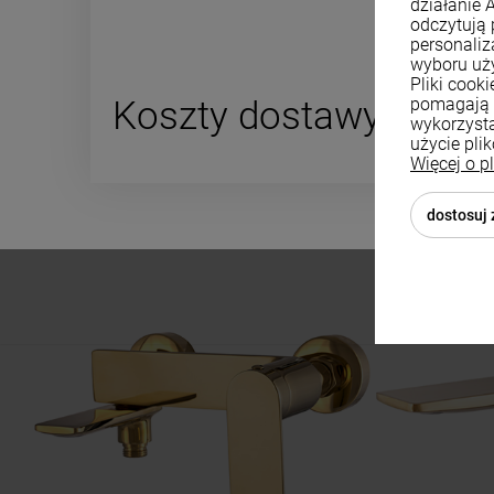
działanie 
odczytują 
personali
wyboru uż
Pliki cook
pomagają 
Koszty dostawy
wykorzysta
użycie pli
Więcej o p
Cena nie za
płatności
dostosuj