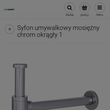
Szukaj
(pusty)
Menu
Syfon umywalkowy mosiężny
chrom okrągły 1