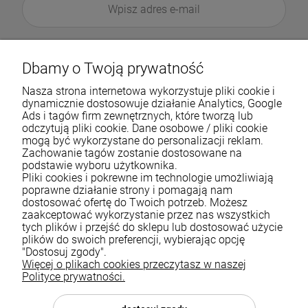
Dbamy o Twoją prywatność
Nasza strona internetowa wykorzystuje pliki cookie i
dynamicznie dostosowuje działanie Analytics, Google
Ads i tagów firm zewnętrznych, które tworzą lub
odczytują pliki cookie. Dane osobowe / pliki cookie
mogą być wykorzystane do personalizacji reklam.
Zachowanie tagów zostanie dostosowane na
podstawie wyboru użytkownika.
Pliki cookies i pokrewne im technologie umożliwiają
Pomoc
poprawne działanie strony i pomagają nam
dostosować ofertę do Twoich potrzeb. Możesz
zaakceptować wykorzystanie przez nas wszystkich
Moje konto
tych plików i przejść do sklepu lub dostosować użycie
plików do swoich preferencji, wybierając opcję
Płatności i dostawa
"Dostosuj zgody".
Więcej o plikach cookies przeczytasz w naszej
Informacje
Polityce prywatności.
O nas