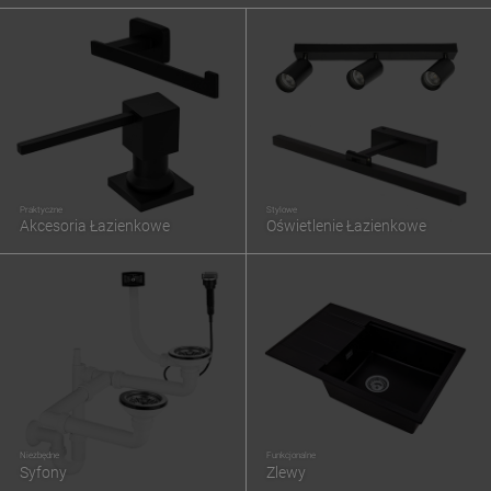
Praktyczne
Stylowe
Akcesoria Łazienkowe
Oświetlenie Łazienkowe
Niezbędne
Funkcjonalne
Syfony
Zlewy