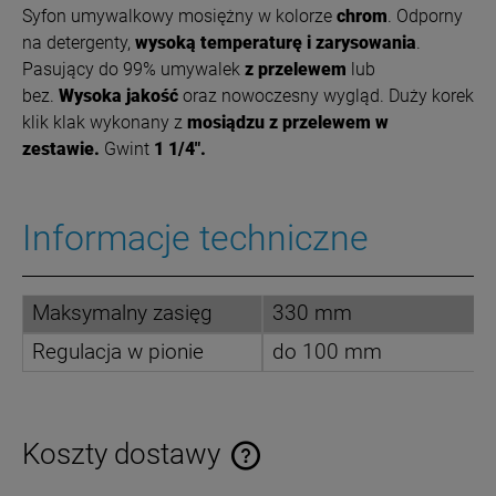
Syfon umywalkowy mosiężny w kolorze
chrom
. Odporny
na detergenty,
wysoką temperaturę i zarysowania
.
Pasujący do 99% umywalek
z przelewem
lub
bez.
Wysoka jakość
oraz nowoczesny wygląd. Duży korek
klik klak wykonany z
mosiądzu
z przelewem w
zestawie.
Gwint
1 1/4″.
Informacje techniczne
Maksymalny zasięg
330 mm
Regulacja w pionie
do 100 mm
Koszty dostawy
Cena nie zawiera ewentualnych kosztów płatności