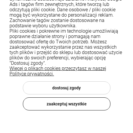
Ads i tagów firm zewnętrznych, które tworzą lub
odczytują pliki cookie. Dane osobowe / pliki cookie
mogą być wykorzystane do personalizacji reklam.
Zachowanie tagów zostanie dostosowane na
podstawie wyboru użytkownika.
Pliki cookies i pokrewne im technologie umożliwiają
Pomoc
poprawne działanie strony i pomagają nam
dostosować ofertę do Twoich potrzeb. Możesz
zaakceptować wykorzystanie przez nas wszystkich
Moje konto
tych plików i przejść do sklepu lub dostosować użycie
plików do swoich preferencji, wybierając opcję
Płatności i dostawa
"Dostosuj zgody".
Więcej o plikach cookies przeczytasz w naszej
Informacje
Polityce prywatności.
O nas
dostosuj zgody
zaakceptuj wszystkie
© 2026 luxsanit.com . Wszelkie prawa zastrzeżone.
Styl graficzny i aplikacje ShopGadget.pl
Sklep internetowy
Shoper.pl