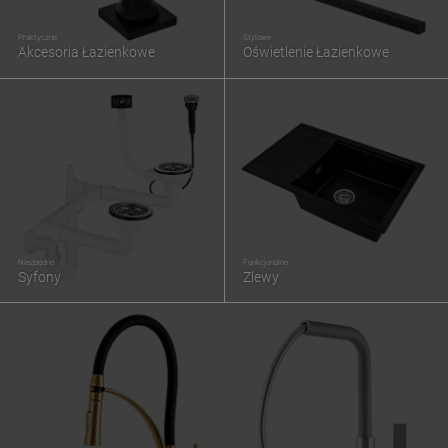
Praktyczne
Stylowe
Akcesoria Łazienkowe
Oświetlenie Łazienkowe
Niezbędne
Funkcjonalne
Syfony
Zlewy