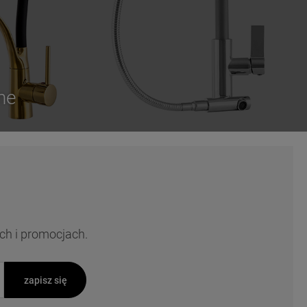
ne
ch i promocjach.
zapisz się