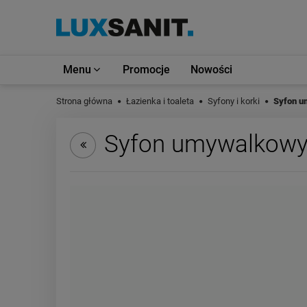
Menu
Promocje
Nowości
Strona główna
Łazienka i toaleta
Syfony i korki
Syfon u
Syfon umywalkow