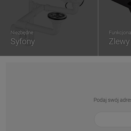
Niezbędne
Funkcjona
Syfony
Zlewy
Podaj swój adre