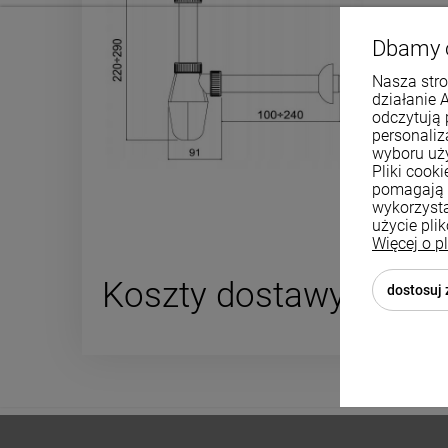
Dbamy 
Nasza stro
działanie 
odczytują 
personali
wyboru uż
Pliki cook
pomagają 
wykorzysta
użycie pli
Więcej o p
Koszty dostawy
dostosuj
Cena nie za
płatności