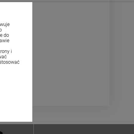
owuje
b
ne do
tawie
rony i
wać
ostosować