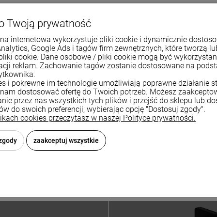
o Twoją prywatność
na internetowa wykorzystuje pliki cookie i dynamicznie dostos
Analytics, Google Ads i tagów firm zewnętrznych, które tworzą lu
pliki cookie. Dane osobowe / pliki cookie mogą być wykorzysta
zacji reklam. Zachowanie tagów zostanie dostosowane na pods
ytkownika.
ies i pokrewne im technologie umożliwiają poprawne działanie st
nam dostosować ofertę do Twoich potrzeb. Możesz zaakcepto
nie przez nas wszystkich tych plików i przejść do sklepu lub d
ków do swoich preferencji, wybierając opcję "Dostosuj zgody".
likach cookies przeczytasz w naszej Polityce prywatności.
 zgody
zaakceptuj wszystkie
wiera ewentualnych kosztów