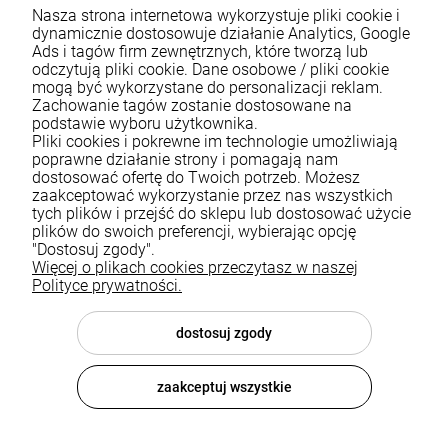
Nasza strona internetowa wykorzystuje pliki cookie i
dynamicznie dostosowuje działanie Analytics, Google
Ads i tagów firm zewnętrznych, które tworzą lub
odczytują pliki cookie. Dane osobowe / pliki cookie
mogą być wykorzystane do personalizacji reklam.
Zachowanie tagów zostanie dostosowane na
podstawie wyboru użytkownika.
Pliki cookies i pokrewne im technologie umożliwiają
Pomoc
poprawne działanie strony i pomagają nam
dostosować ofertę do Twoich potrzeb. Możesz
zaakceptować wykorzystanie przez nas wszystkich
Moje konto
tych plików i przejść do sklepu lub dostosować użycie
plików do swoich preferencji, wybierając opcję
Płatności i dostawa
"Dostosuj zgody".
Więcej o plikach cookies przeczytasz w naszej
Informacje
Polityce prywatności.
O nas
dostosuj zgody
zaakceptuj wszystkie
© 2026 luxsanit.com . Wszelkie prawa zastrzeżone.