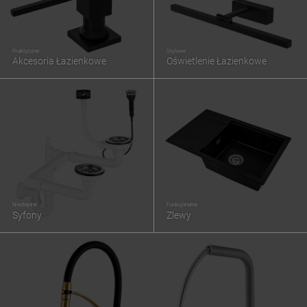
Praktyczne
Stylowe
Akcesoria Łazienkowe
Oświetlenie Łazienkowe
Niezbędne
Funkcjonalne
Syfony
Zlewy