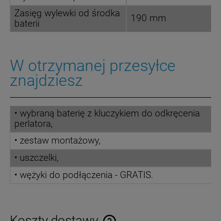
Zasięg wylewki od środka
190 mm
baterii
W otrzymanej przesyłce
znajdziesz
• wybraną baterię z kluczykiem do odkręcenia
perlatora,
• zestaw montażowy,
• uszczelki,
• wężyki do podłączenia - GRATIS.
Koszty dostawy