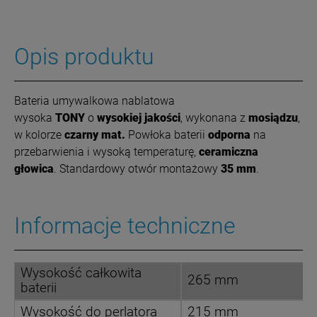
Opis produktu
Bateria umywalkowa nablatowa
wysoka
TONY
o
wysokiej jakości
, wykonana z
mosiądzu
,
w kolorze
czarny mat.
Powłoka
baterii
odporna
na
przebarwienia i wysoką temperaturę,
ceramiczna
głowica
. Standardowy otwór montażowy
35 mm
.
Informacje techniczne
Wysokość całkowita
265 mm
baterii
Wysokość do perlatora
215 mm