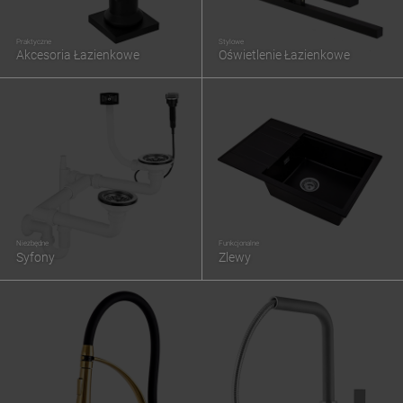
Praktyczne
Stylowe
Akcesoria Łazienkowe
Oświetlenie Łazienkowe
Niezbędne
Funkcjonalne
Syfony
Zlewy