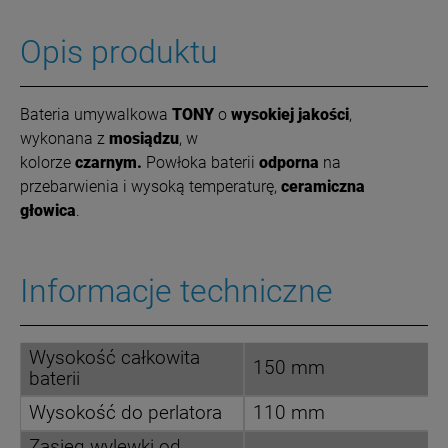
Opis produktu
Bateria umywalkowa
TONY
o
wysokiej jakości
,
wykonana z
mosiądzu
, w
kolorze
czarnym.
Powłoka
baterii
odporna
na
przebarwienia i wysoką temperaturę,
ceramiczna
głowica
.
Informacje techniczne
Wysokość całkowita
150 mm
baterii
Wysokość do perlatora
110 mm
Zasięg wylewki od