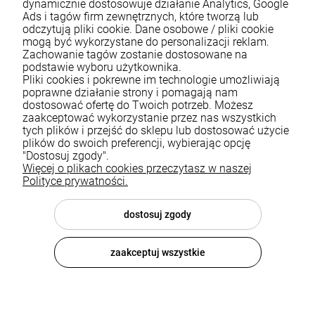
dynamicznie dostosowuje działanie Analytics, Google
Ads i tagów firm zewnętrznych, które tworzą lub
odczytują pliki cookie. Dane osobowe / pliki cookie
mogą być wykorzystane do personalizacji reklam.
Zachowanie tagów zostanie dostosowane na
podstawie wyboru użytkownika.
Pliki cookies i pokrewne im technologie umożliwiają
Pomoc
poprawne działanie strony i pomagają nam
dostosować ofertę do Twoich potrzeb. Możesz
zaakceptować wykorzystanie przez nas wszystkich
Moje konto
tych plików i przejść do sklepu lub dostosować użycie
plików do swoich preferencji, wybierając opcję
Płatności i dostawa
"Dostosuj zgody".
Więcej o plikach cookies przeczytasz w naszej
Informacje
Polityce prywatności.
O nas
dostosuj zgody
zaakceptuj wszystkie
© 2026 luxsanit.com . Wszelkie prawa zastrzeżone.
Styl graficzny i aplikacje ShopGadget.pl
Sklep internetowy
Shoper.pl