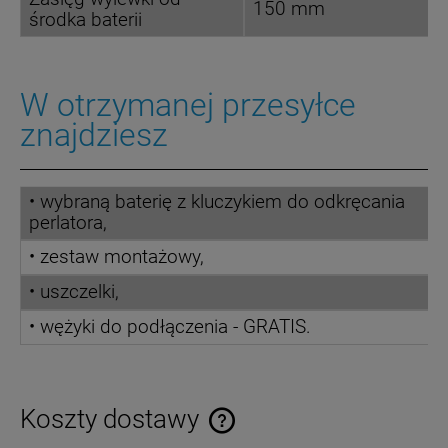
150 mm
środka baterii
W otrzymanej przesyłce
znajdziesz
• wybraną baterię z kluczykiem do odkręcania
perlatora,
• zestaw montażowy,
• uszczelki,
• wężyki do podłączenia - GRATIS.
Koszty dostawy
Cena nie zawiera ewentualnych kosztów płatności