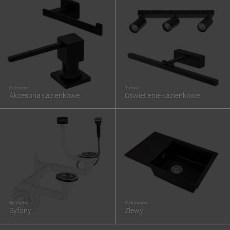
Praktyczne
Stylowe
Akcesoria Łazienkowe
Oświetlenie Łazienkowe
Niezbędne
Funkcjonalne
Syfony
Zlewy