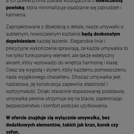
a ich powierzchnia została wzbogacona o
nowoczesną
powłokę
, która minimalizuje osadzanie się zabrudzeń i
kamienia.
Zaprojektowane z dbałością o detale, nasze umywalki o
subtelnym, nowoczesnym kształcie
będą doskonałym
dopełnieniem
każdej łazienki. Eleganckie linie i
precyzyjne wykończenie sprawiają, że każda umywalka to
nie tylko funkcjonalny element, ale także estetyczny
akcent, który wprowadzi do wnętrza harmonię i klasę.
Ciesz się wygodą i stylem, który każdemu pomieszczeniu
nada wyjątkowego charakteru. Chociaż umywalka jest
nablatowa, jej konstrukcja zapewnia stabilność i
wytrzymałość. Dzięki starannie dopasowanej podstawie,
umywalka pewnie utrzymuje się na blacie, zapewniając
bezpieczeństwo i komfort podczas użytkowania.
W ofercie znajduje się wyłącznie umywalka, bez
dodatkowych elementów, takich jak kran, korek czy
syfon.