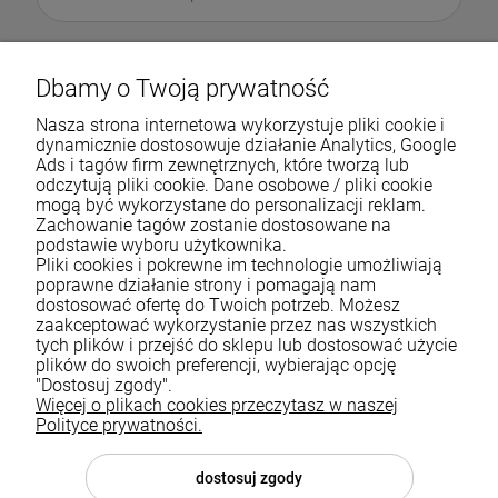
Dbamy o Twoją prywatność
Nasza strona internetowa wykorzystuje pliki cookie i
dynamicznie dostosowuje działanie Analytics, Google
Ads i tagów firm zewnętrznych, które tworzą lub
odczytują pliki cookie. Dane osobowe / pliki cookie
mogą być wykorzystane do personalizacji reklam.
Zachowanie tagów zostanie dostosowane na
podstawie wyboru użytkownika.
Pliki cookies i pokrewne im technologie umożliwiają
Pomoc
poprawne działanie strony i pomagają nam
dostosować ofertę do Twoich potrzeb. Możesz
zaakceptować wykorzystanie przez nas wszystkich
Moje konto
tych plików i przejść do sklepu lub dostosować użycie
plików do swoich preferencji, wybierając opcję
Płatności i dostawa
"Dostosuj zgody".
Więcej o plikach cookies przeczytasz w naszej
Informacje
Polityce prywatności.
O nas
dostosuj zgody