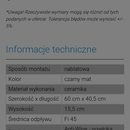
*Uwaga! Rzeczywiste wymiary mogą się różnić od tych
podanych w ofercie. Tolerancja błędów może wynosić +/-
5%.
Informacje techniczne
Sposób montażu
nablatowa
Kolor
czarny mat
Materiał wykonania
ceramika
Szerokość x długość
60 cm x 40,5 cm
Wysokość
15,5 cm
Średnica odpływu
Fi 45
Anti-Wipe - powłoka