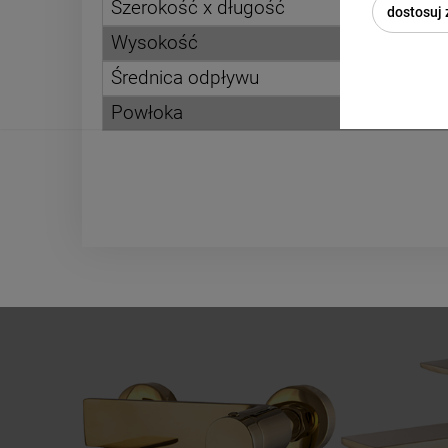
Szerokość x długość
dostosuj
Wysokość
Średnica odpływu
Powłoka