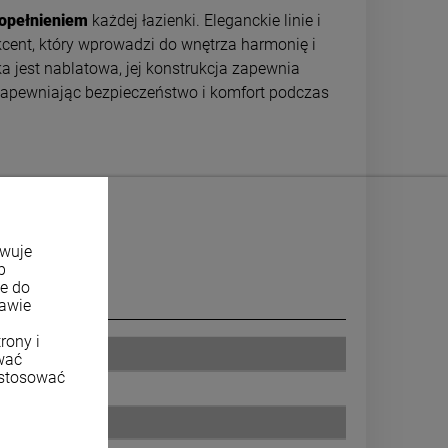
opełnieniem
każdej łazienki. Eleganckie linie i
kcent, który wprowadzi do wnętrza harmonię i
 jest nablatowa, jej konstrukcja zapewnia
 zapewniając bezpieczeństwo i komfort podczas
- 5%.
owuje
b
ne do
tawie
rony i
wać
ostosować