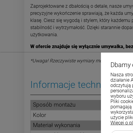
Zaprojektowane z dbałością o detale, nasze um
precyzyjne wykończenie sprawiają, że każda umyw
klasę. Ciesz się wygodą i stylem, który każdem
stabilność i wytrzymałość. Dzięki starannie do
użytkowania.
W ofercie znajduje się wyłącznie umywalka, be
*Uwaga! Rzeczywiste wymiary mogą się różnić od
Dbamy 
Nasza stro
działanie 
Informacje techniczne
odczytują 
personali
wyboru uż
Pliki cook
Sposób montażu
pomagają 
wykorzysta
Kolor
użycie pli
Więcej o p
Materiał wykonania