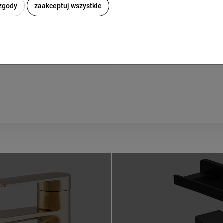
60,5 cm x 34 cm
 zgody
zaakceptuj wszystkie
11 cm
Fi 45
Anti-Wipe - powłoka anty