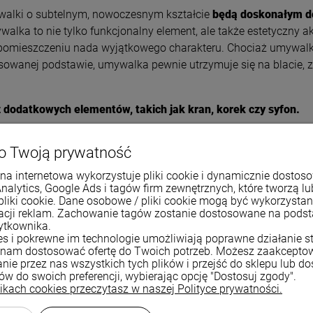
ywalki o subtelnym, nowoczesnym kształcie
będą doskonałym d
alka to nie tylko funkcjonalny element, ale także estetyczny a
u pomieszczeniu nada wyjątkowego charakteru. Chociaż umywalka
pasowanej podstawie, umywalka pewnie utrzymuje się na blacie,
z dodatkowych elementów, takich jak kran, korek czy syfon.
 tych podanych w ofercie. Tolerancja błędów może wynosić +/
o Twoją prywatność
na internetowa wykorzystuje pliki cookie i dynamicznie dostos
Analytics, Google Ads i tagów firm zewnętrznych, które tworzą lu
pliki cookie. Dane osobowe / pliki cookie mogą być wykorzysta
zacji reklam. Zachowanie tagów zostanie dostosowane na pods
ytkownika.
ies i pokrewne im technologie umożliwiają poprawne działanie st
nablatowa
nam dostosować ofertę do Twoich potrzeb. Możesz zaakcepto
nie przez nas wszystkich tych plików i przejść do sklepu lub d
biały
ków do swoich preferencji, wybierając opcję "Dostosuj zgody".
likach cookies przeczytasz w naszej Polityce prywatności.
ceramika