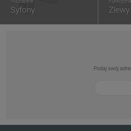
Niezbędne
Funkcjona
Syfony
Zlewy
Podaj swój adre