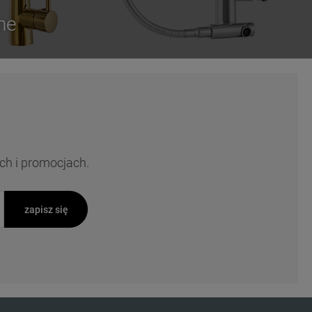
ne
ch i promocjach.
zapisz się