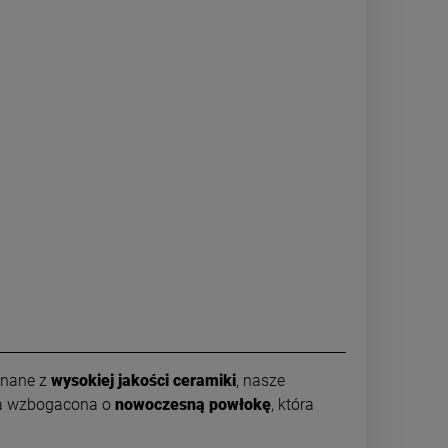
onane z
wysokiej jakości ceramiki
, nasze
ała wzbogacona o
nowoczesną powłokę
, która