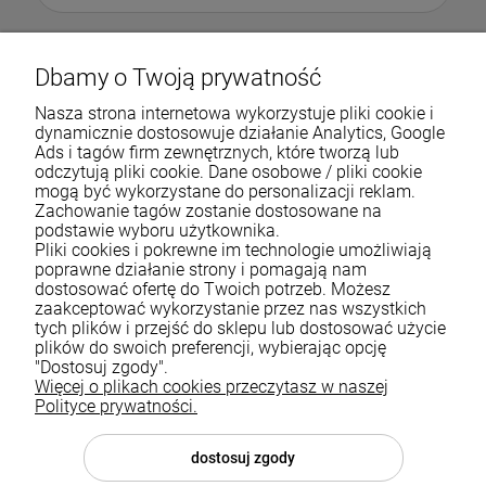
Dbamy o Twoją prywatność
Nasza strona internetowa wykorzystuje pliki cookie i
dynamicznie dostosowuje działanie Analytics, Google
Ads i tagów firm zewnętrznych, które tworzą lub
odczytują pliki cookie. Dane osobowe / pliki cookie
mogą być wykorzystane do personalizacji reklam.
Zachowanie tagów zostanie dostosowane na
podstawie wyboru użytkownika.
Pliki cookies i pokrewne im technologie umożliwiają
Pomoc
poprawne działanie strony i pomagają nam
dostosować ofertę do Twoich potrzeb. Możesz
zaakceptować wykorzystanie przez nas wszystkich
Moje konto
tych plików i przejść do sklepu lub dostosować użycie
plików do swoich preferencji, wybierając opcję
Płatności i dostawa
"Dostosuj zgody".
Więcej o plikach cookies przeczytasz w naszej
Informacje
Polityce prywatności.
O nas
dostosuj zgody