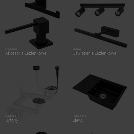
Praktyczne
Stylowe
Akcesoria Łazienkowe
Oświetlenie Łazienkowe
Niezbędne
Funkcjonalne
Syfony
Zlewy