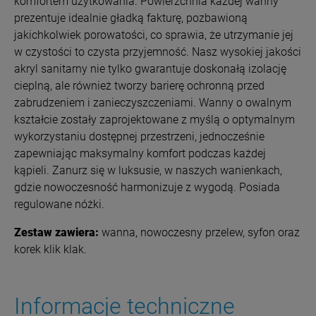
komfortem użytkowania.
Powierzchnia każdej wanny
prezentuje idealnie gładką fakturę, pozbawioną
jakichkolwiek porowatości, co sprawia, że utrzymanie jej
w czystości to czysta przyjemność. Nasz wysokiej jakości
akryl sanitarny nie tylko gwarantuje doskonałą izolację
cieplną, ale również tworzy barierę ochronną przed
zabrudzeniem i zanieczyszczeniami. Wanny o owalnym
kształcie zostały zaprojektowane z myślą o optymalnym
wykorzystaniu dostępnej przestrzeni, jednocześnie
zapewniając maksymalny komfort podczas każdej
kąpieli. Zanurz się w luksusie, w naszych wanienkach,
gdzie nowoczesność harmonizuje z wygodą.
Posiada
regulowane nóżki.
Zestaw zawiera:
wanna, nowoczesny przelew, syfon oraz
korek klik klak.
Informacje techniczne