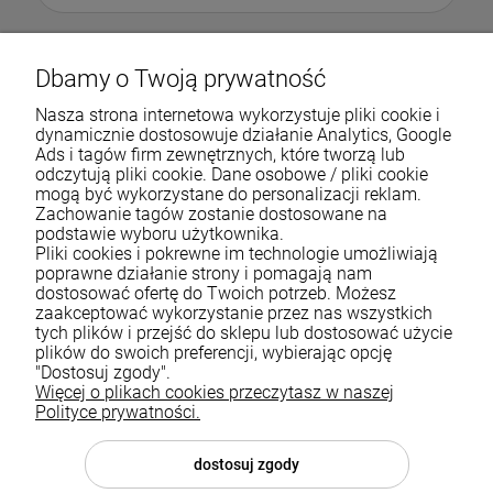
Dbamy o Twoją prywatność
Nasza strona internetowa wykorzystuje pliki cookie i
dynamicznie dostosowuje działanie Analytics, Google
Ads i tagów firm zewnętrznych, które tworzą lub
odczytują pliki cookie. Dane osobowe / pliki cookie
mogą być wykorzystane do personalizacji reklam.
Zachowanie tagów zostanie dostosowane na
podstawie wyboru użytkownika.
Pliki cookies i pokrewne im technologie umożliwiają
Pomoc
poprawne działanie strony i pomagają nam
dostosować ofertę do Twoich potrzeb. Możesz
zaakceptować wykorzystanie przez nas wszystkich
Moje konto
tych plików i przejść do sklepu lub dostosować użycie
plików do swoich preferencji, wybierając opcję
Płatności i dostawa
"Dostosuj zgody".
Więcej o plikach cookies przeczytasz w naszej
Informacje
Polityce prywatności.
O nas
dostosuj zgody