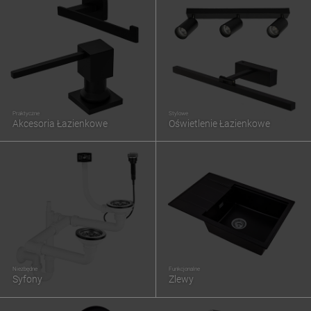
Praktyczne
Stylowe
Akcesoria Łazienkowe
Oświetlenie Łazienkowe
Niezbędne
Funkcjonalne
Syfony
Zlewy