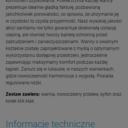
komfortem użytkowania.
Powierzchnia każdej wanny
prezentuje idealnie gładką fakturę, pozbawioną
jakichkolwiek porowatości, co sprawia, że utrzymanie jej
w czystości to czysta przyjemność. Nasz wysokiej jakości
akryl sanitarny nie tylko gwarantuje doskonałą izolację
cieplną, ale również tworzy barierę ochronną przed
zabrudzeniem i zanieczyszczeniami. Wanny o owalnym
kształcie zostały zaprojektowane z myślą o optymalnym
wykorzystaniu dostępnej przestrzeni, jednocześnie
zapewniając maksymalny komfort podczas każdej
kąpieli. Zanurz się w luksusie, w naszych wanienkach,
gdzie nowoczesność harmonizuje z wygodą.
Posiada
regulowane nóżki.
Zestaw zawiera:
wanna, nowoczesny przelew, syfon oraz
korek klik klak.
Informacje techniczne