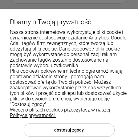
Dbamy o Twoją prywatność
Nasza strona internetowa wykorzystuje pliki cookie i
dynamicznie dostosowuje działanie Analytics, Google
Ads i tagów firm zewnętrznych, które tworzą lub
odczytują pliki cookie. Dane osobowe / pliki cookie
mogą być wykorzystane do personalizacji reklam.
Zachowanie tagów zostanie dostosowane na
podstawie wyboru użytkownika.
Pliki cookies i pokrewne im technologie umożliwiają
Pomoc
poprawne działanie strony i pomagają nam
dostosować ofertę do Twoich potrzeb. Możesz
zaakceptować wykorzystanie przez nas wszystkich
Moje konto
tych plików i przejść do sklepu lub dostosować użycie
plików do swoich preferencji, wybierając opcję
Płatności i dostawa
"Dostosuj zgody".
Więcej o plikach cookies przeczytasz w naszej
Informacje
Polityce prywatności.
O nas
dostosuj zgody