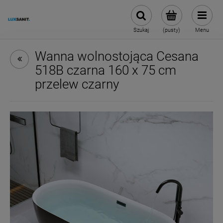
Szukaj
(pusty)
Menu
Wanna wolnostojąca Cesana
518B czarna 160 x 75 cm
przelew czarny