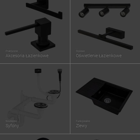
Praktyczne
Stylowe
Akcesoria Łazienkowe
Oświetlenie Łazienkowe
Niezbędne
Funkcjonalne
Syfony
Zlewy