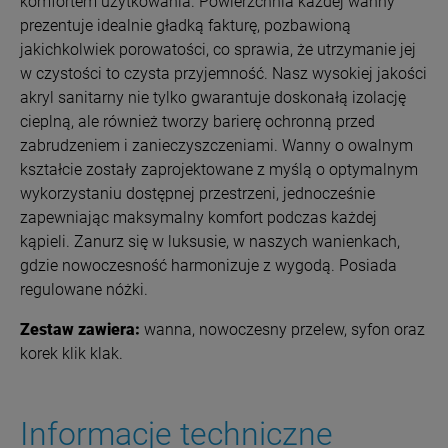
komfortem użytkowania.
Powierzchnia każdej wanny
prezentuje idealnie gładką fakturę, pozbawioną
jakichkolwiek porowatości, co sprawia, że utrzymanie jej
w czystości to czysta przyjemność. Nasz wysokiej jakości
akryl sanitarny nie tylko gwarantuje doskonałą izolację
cieplną, ale również tworzy barierę ochronną przed
zabrudzeniem i zanieczyszczeniami. Wanny o owalnym
kształcie zostały zaprojektowane z myślą o optymalnym
wykorzystaniu dostępnej przestrzeni, jednocześnie
zapewniając maksymalny komfort podczas każdej
kąpieli. Zanurz się w luksusie, w naszych wanienkach,
gdzie nowoczesność harmonizuje z wygodą.
Posiada
regulowane nóżki.
Zestaw zawiera:
wanna, nowoczesny przelew, syfon oraz
korek klik klak.
Informacje techniczne