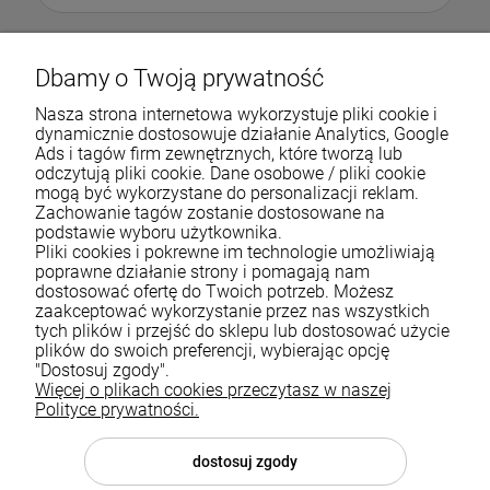
Dbamy o Twoją prywatność
Nasza strona internetowa wykorzystuje pliki cookie i
dynamicznie dostosowuje działanie Analytics, Google
Ads i tagów firm zewnętrznych, które tworzą lub
odczytują pliki cookie. Dane osobowe / pliki cookie
mogą być wykorzystane do personalizacji reklam.
Zachowanie tagów zostanie dostosowane na
podstawie wyboru użytkownika.
Pliki cookies i pokrewne im technologie umożliwiają
Pomoc
poprawne działanie strony i pomagają nam
dostosować ofertę do Twoich potrzeb. Możesz
zaakceptować wykorzystanie przez nas wszystkich
Moje konto
tych plików i przejść do sklepu lub dostosować użycie
plików do swoich preferencji, wybierając opcję
Płatności i dostawa
"Dostosuj zgody".
Więcej o plikach cookies przeczytasz w naszej
Informacje
Polityce prywatności.
O nas
dostosuj zgody