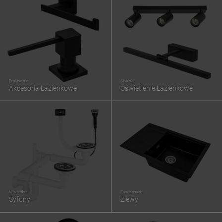
Praktyczne
Stylowe
Akcesoria Łazienkowe
Oświetlenie Łazienkowe
Niezbędne
Funkcjonalne
Syfony
Zlewy