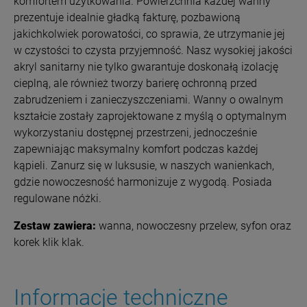
komfortem użytkowania.
Powierzchnia każdej wanny
prezentuje idealnie gładką fakturę, pozbawioną
jakichkolwiek porowatości, co sprawia, że utrzymanie jej
w czystości to czysta przyjemność. Nasz wysokiej jakości
akryl sanitarny nie tylko gwarantuje doskonałą izolację
cieplną, ale również tworzy barierę ochronną przed
zabrudzeniem i zanieczyszczeniami.
Wanny o owalnym
kształcie zostały zaprojektowane z myślą o optymalnym
wykorzystaniu dostępnej przestrzeni, jednocześnie
zapewniając maksymalny komfort podczas każdej
kąpieli. Zanurz się w luksusie, w naszych wanienkach,
gdzie nowoczesność harmonizuje z wygodą. Posiada
regulowane nóżki.
Zestaw zawiera:
wanna, nowoczesny przelew, syfon oraz
korek klik klak.
Informacje techniczne