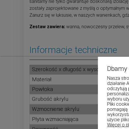
sanitarny nie tylko gwarantuje doskonałą izolac
zostały zaprojektowane z myślą o optymalnym wy
Zanurz się w luksusie, w naszych wanienkach, 
Zestaw zawiera:
wanna, nowoczesny przelew, syf
Informacje techniczne
Dbamy 
Szerokość x długość x wysokość
Nasza stro
Materiał
działanie 
odczytują 
Powłoka
personali
Grubość akrylu
wyboru uż
Pliki cook
Wzmocnienie akrylu
pomagają 
wykorzysta
Płyta wzmacniająca
użycie pli
Więcej o p