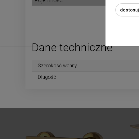
Pojemność
dostosuj
Dane techniczne
Szerokość wanny
Długość