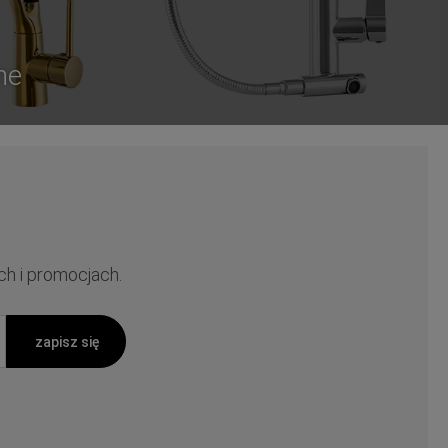
ne
ch i promocjach.
zapisz się