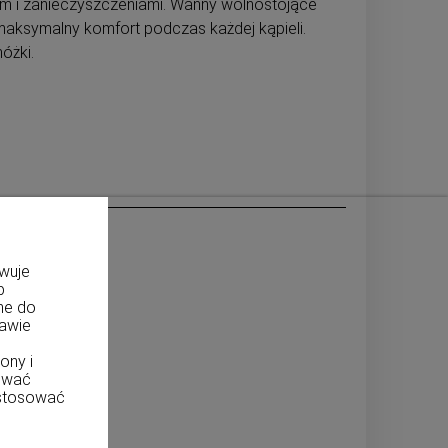
iem i zanieczyszczeniami. Wanny wolnostojące
maksymalny komfort podczas każdej kąpieli.
óżki.
owuje
b
ne do
tawie
ony i
ować
ostosować