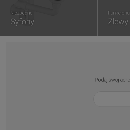
Niezbędne
Funkcjona
Syfony
Zlewy
Podaj swój adre