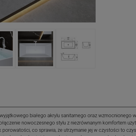
z wyjątkowego białego akrylu sanitarnego oraz wzmocnionego 
połączenie nowoczesnego stylu z niezrównanym komfortem uży
k porowatości, co sprawia, że utrzymanie jej w czystości to czy