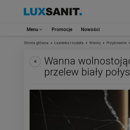
Menu
Promocje
Nowości
Strona główna
Łazienka i toaleta
Wanny
Przyścienne
Wanna wolnostojąc
przelew biały poły