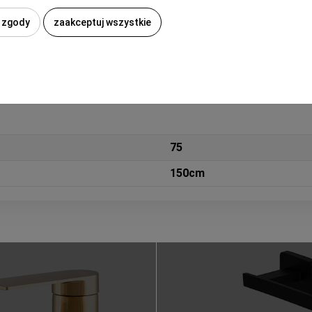
240 l
 zgody
zaakceptuj wszystkie
75
150cm