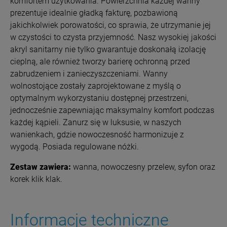
komfortem użytkowania.
Powierzchnia każdej wanny
prezentuje idealnie gładką fakturę, pozbawioną
jakichkolwiek porowatości, co sprawia, że utrzymanie jej
w czystości to czysta przyjemność. Nasz wysokiej jakości
akryl sanitarny nie tylko gwarantuje doskonałą izolację
cieplną, ale również tworzy barierę ochronną przed
zabrudzeniem i zanieczyszczeniami. Wanny
wolnostojące zostały zaprojektowane z myślą o
optymalnym wykorzystaniu dostępnej przestrzeni,
jednocześnie zapewniając maksymalny komfort podczas
każdej kąpieli. Zanurz się w luksusie, w naszych
wanienkach, gdzie nowoczesność harmonizuje z
wygodą.
Posiada regulowane nóżki.
Zestaw zawiera:
wanna, nowoczesny przelew, syfon oraz
korek klik klak.
Informacje techniczne