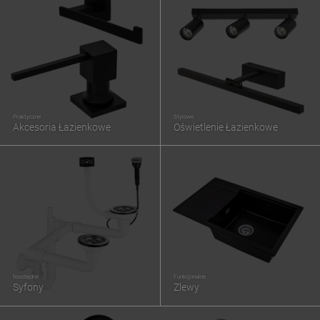
Praktyczne
Stylowe
Akcesoria Łazienkowe
Oświetlenie Łazienkowe
Niezbędne
Funkcjonalne
Syfony
Zlewy