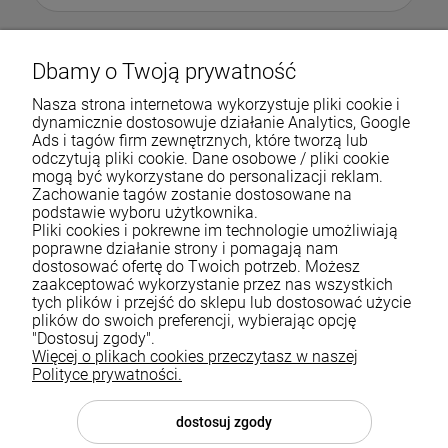
Dbamy o Twoją prywatność
Nasza strona internetowa wykorzystuje pliki cookie i
dynamicznie dostosowuje działanie Analytics, Google
Ads i tagów firm zewnętrznych, które tworzą lub
odczytują pliki cookie. Dane osobowe / pliki cookie
mogą być wykorzystane do personalizacji reklam.
Zachowanie tagów zostanie dostosowane na
podstawie wyboru użytkownika.
Pliki cookies i pokrewne im technologie umożliwiają
Pomoc
poprawne działanie strony i pomagają nam
dostosować ofertę do Twoich potrzeb. Możesz
zaakceptować wykorzystanie przez nas wszystkich
Moje konto
tych plików i przejść do sklepu lub dostosować użycie
plików do swoich preferencji, wybierając opcję
Płatności i dostawa
"Dostosuj zgody".
Więcej o plikach cookies przeczytasz w naszej
Informacje
Polityce prywatności.
O nas
dostosuj zgody