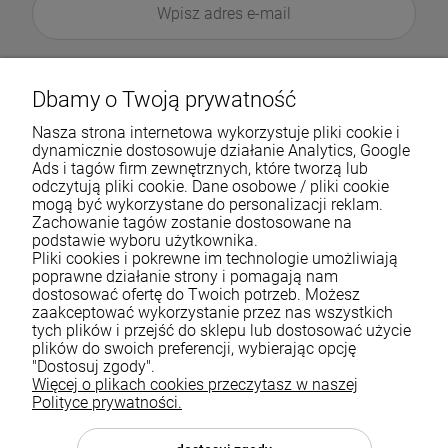
Dbamy o Twoją prywatność
Nasza strona internetowa wykorzystuje pliki cookie i
dynamicznie dostosowuje działanie Analytics, Google
Ads i tagów firm zewnętrznych, które tworzą lub
odczytują pliki cookie. Dane osobowe / pliki cookie
mogą być wykorzystane do personalizacji reklam.
Zachowanie tagów zostanie dostosowane na
podstawie wyboru użytkownika.
Pliki cookies i pokrewne im technologie umożliwiają
Pomoc
poprawne działanie strony i pomagają nam
dostosować ofertę do Twoich potrzeb. Możesz
zaakceptować wykorzystanie przez nas wszystkich
Moje konto
tych plików i przejść do sklepu lub dostosować użycie
plików do swoich preferencji, wybierając opcję
Płatności i dostawa
"Dostosuj zgody".
Więcej o plikach cookies przeczytasz w naszej
Informacje
Polityce prywatności.
O nas