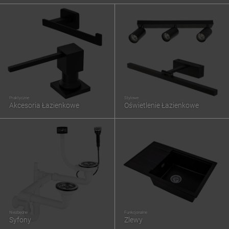
Praktyczne
Stylowe
Akcesoria Łazienkowe
Oświetlenie Łazienkowe
Niezbędne
Funkcjonalne
Syfony
Zlewy