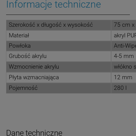
Informacje techniczne
Szerokość x długość x wysokość
75 cm x
Materiał
akryl P
Powłoka
Anti-Wip
Grubość akrylu
4-5 mm
Wzmocnienie akrylu
włókno s
Płyta wzmacniająca
12 mm
Pojemność
280 l
Dane techniczne