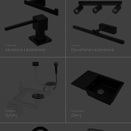
Praktyczne
Stylowe
Akcesoria Łazienkowe
Oświetlenie Łazienkowe
Niezbędne
Funkcjonalne
Syfony
Zlewy