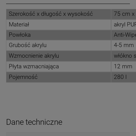
Szerokość x długość x wysokość
75 cm x
Materiał
akryl P
Powłoka
Anti-Wip
Grubość akrylu
4-5 mm
Wzmocnienie akrylu
włókno s
Płyta wzmacniająca
12 mm
Pojemność
280 l
Dane techniczne