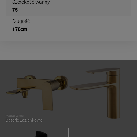
Szerokość wanny
75
Długość
170cm
Wysokiej Jakości
Baterie Łazienkowe