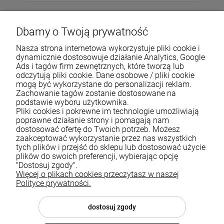
Dbamy o Twoją prywatność
Nasza strona internetowa wykorzystuje pliki cookie i
dynamicznie dostosowuje działanie Analytics, Google
Ads i tagów firm zewnętrznych, które tworzą lub
odczytują pliki cookie. Dane osobowe / pliki cookie
mogą być wykorzystane do personalizacji reklam.
Zachowanie tagów zostanie dostosowane na
podstawie wyboru użytkownika.
Pliki cookies i pokrewne im technologie umożliwiają
Pomoc
poprawne działanie strony i pomagają nam
dostosować ofertę do Twoich potrzeb. Możesz
zaakceptować wykorzystanie przez nas wszystkich
Moje konto
tych plików i przejść do sklepu lub dostosować użycie
plików do swoich preferencji, wybierając opcję
Płatności i dostawa
"Dostosuj zgody".
Więcej o plikach cookies przeczytasz w naszej
Informacje
Polityce prywatności.
O nas
dostosuj zgody