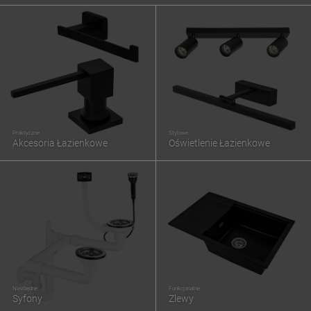
Praktyczne
Stylowe
Akcesoria Łazienkowe
Oświetlenie Łazienkowe
Niezbędne
Funkcjonalne
Syfony
Zlewy