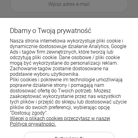
Dbamy o Twoją prywatność
Nasza strona internetowa wykorzystuje pliki cookie i
dynamicznie dostosowuje działanie Analytics, Google
Ads i tagów firm zewnętrznych, które tworzą lub
odczytują pliki cookie. Dane osobowe / pliki cookie
mogą być wykorzystane do personalizacji reklam.
Zachowanie tagów zostanie dostosowane na
podstawie wyboru użytkownika.
Pliki cookies i pokrewne im technologie umożliwiają
Pomoc
poprawne działanie strony i pomagają nam
dostosować ofertę do Twoich potrzeb. Możesz
zaakceptować wykorzystanie przez nas wszystkich
Moje konto
tych plików i przejść do sklepu lub dostosować użycie
plików do swoich preferencji, wybierając opcję
Płatności i dostawa
"Dostosuj zgody".
Więcej o plikach cookies przeczytasz w naszej
Informacje
Polityce prywatności.
O nas