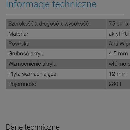
Informacje techniczne
Szerokość x długość x wysokość
75 cm x
Materiał
akryl P
Powłoka
Anti-Wip
Grubość akrylu
4-5 mm
Wzmocnienie akrylu
włókno s
Płyta wzmacniająca
12 mm
Pojemność
280 l
Dane techniczne