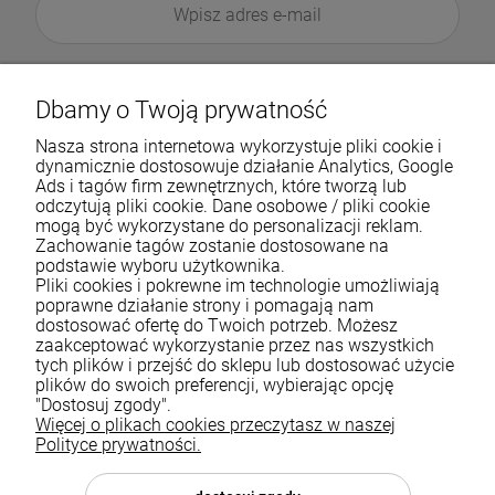
Dbamy o Twoją prywatność
Nasza strona internetowa wykorzystuje pliki cookie i
dynamicznie dostosowuje działanie Analytics, Google
Ads i tagów firm zewnętrznych, które tworzą lub
odczytują pliki cookie. Dane osobowe / pliki cookie
mogą być wykorzystane do personalizacji reklam.
Zachowanie tagów zostanie dostosowane na
podstawie wyboru użytkownika.
Pliki cookies i pokrewne im technologie umożliwiają
Pomoc
poprawne działanie strony i pomagają nam
dostosować ofertę do Twoich potrzeb. Możesz
zaakceptować wykorzystanie przez nas wszystkich
Moje konto
tych plików i przejść do sklepu lub dostosować użycie
plików do swoich preferencji, wybierając opcję
Płatności i dostawa
"Dostosuj zgody".
Więcej o plikach cookies przeczytasz w naszej
Informacje
Polityce prywatności.
O nas