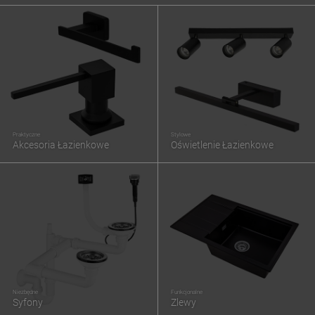
Praktyczne
Stylowe
Akcesoria Łazienkowe
Oświetlenie Łazienkowe
Niezbędne
Funkcjonalne
Syfony
Zlewy