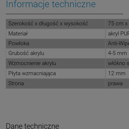
Informacje techniczne
Szerokość x długość x wysokość
75 cm x
Materiał
akryl P
Powłoka
Anti-Wip
Grubość akrylu
4-5 mm
Wzmocnienie akrylu
włókno s
Płyta wzmacniająca
12 mm
Strona
prawa
Dane techniczne