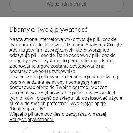
Dbamy o Twoją prywatność
Nasza strona internetowa wykorzystuje pliki cookie i
dynamicznie dostosowuje działanie Analytics, Google
Ads i tagów firm zewnętrznych, które tworzą lub
odczytują pliki cookie. Dane osobowe / pliki cookie
mogą być wykorzystane do personalizacji reklam.
Zachowanie tagów zostanie dostosowane na
podstawie wyboru użytkownika.
Pliki cookies i pokrewne im technologie umożliwiają
Pomoc
poprawne działanie strony i pomagają nam
dostosować ofertę do Twoich potrzeb. Możesz
zaakceptować wykorzystanie przez nas wszystkich
Moje konto
tych plików i przejść do sklepu lub dostosować użycie
plików do swoich preferencji, wybierając opcję
Płatności i dostawa
"Dostosuj zgody".
Więcej o plikach cookies przeczytasz w naszej
Informacje
Polityce prywatności.
O nas