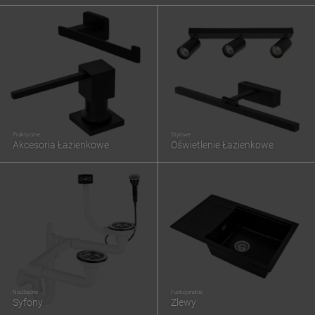
Praktyczne
Stylowe
Akcesoria Łazienkowe
Oświetlenie Łazienkowe
Niezbędne
Funkcjonalne
Syfony
Zlewy