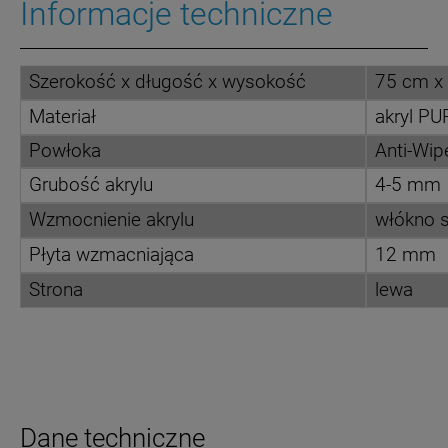
Informacje techniczne
Szerokość x długość x wysokość
75 cm x
Materiał
akryl P
Powłoka
Anti-Wip
Grubość akrylu
4-5 mm
Wzmocnienie akrylu
włókno s
Płyta wzmacniająca
12 mm
Strona
lewa
Dane techniczne