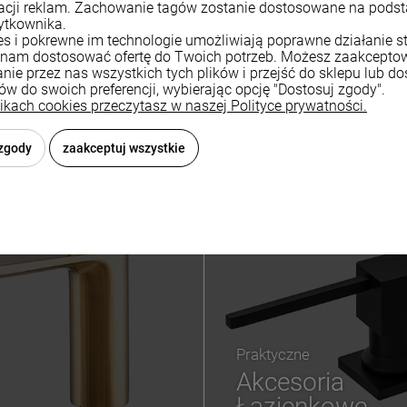
zacji reklam. Zachowanie tagów zostanie dostosowane na pods
ytkownika.
ies i pokrewne im technologie umożliwiają poprawne działanie st
nam dostosować ofertę do Twoich potrzeb. Możesz zaakcepto
nie przez nas wszystkich tych plików i przejść do sklepu lub d
ków do swoich preferencji, wybierając opcję "Dostosuj zgody".
wiera ewentualnych kosztów
likach cookies przeczytasz w naszej Polityce prywatności.
 zgody
zaakceptuj wszystkie
Praktyczne
Akcesoria
Łazienkowe