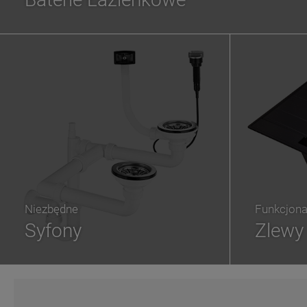
Niezbędne
Funkcjona
Syfony
Zlewy