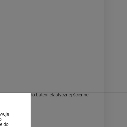
wy
3/4''.
Pasuje do baterii elastycznej ściennej,
owuje
b
ne do