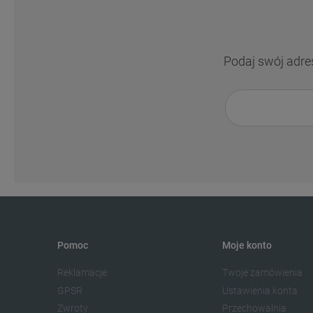
Podaj swój adre
Pomoc
Moje konto
Reklamacje
Twoje zamówienia
GPSR
Ustawienia konta
Zwroty
Przechowalnia