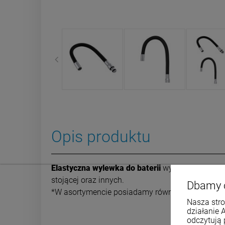
Opis produktu
Elastyczna wylewka do baterii
wykonana ze
sta
stojącej oraz innych.
Dbamy 
*W asortymencie posiadamy również inne kolory
Nasza stro
działanie 
odczytują 