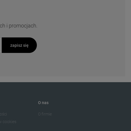
ch i promocjach.
zapisz się
O nas
ości
O firmie
w cookies