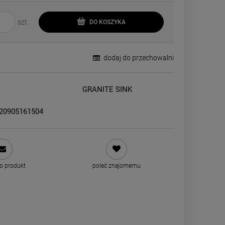
szt.
DO KOSZYKA
dodaj do przechowalni
GRANITE SINK
220905161504
 o produkt
poleć znajomemu