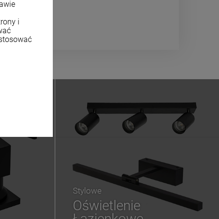
tawie
rony i
wać
ostosować
Stylowe
Oświetlenie
Łazienkowe