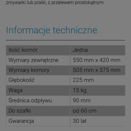
zmywarki lub pralki, z przelewem prostokątnym.
Informacje techniczne
Ilość komór
Jedna
Wymiary zewnętrzne
550 mm x 420 mm
Wymiary komory
505 mm x 375 mm
Głębokość
225 mm
Waga
15 kg
Średnica odpływu
90 mm
Do szafki
od 60 cm
Gwarancja
30 lat