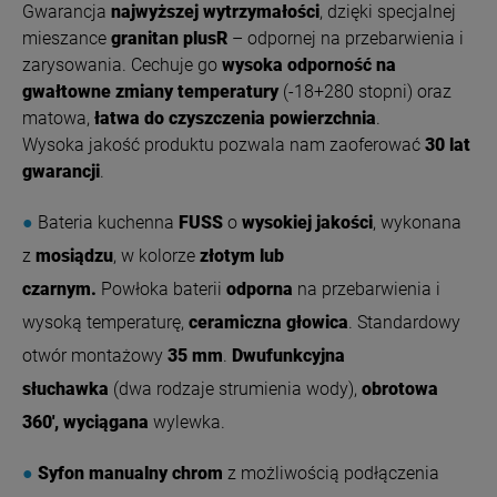
Gwarancja
najwyższej wytrzymałości
, dzięki specjalnej
mieszance
granitan plusR
– odpornej na przebarwienia i
zarysowania. Cechuje go
wysoka odporność na
gwałtowne zmiany temperatury
(-18+280 stopni) oraz
matowa,
łatwa do czyszczenia powierzchnia
.
Wysoka jakość produktu pozwala nam zaoferować
30 lat
gwarancji
.
●
Bateria kuchenna
FUSS
o
wysokiej jakości
, wykonana
z
mosiądzu
, w kolorze
złotym lub
czarnym.
Powłoka
baterii
odporna
na przebarwienia i
wysoką temperaturę,
ceramiczna głowica
. Standardowy
otwór montażowy
35 mm
.
Dwufunkcyjna
słuchawka
(dwa rodzaje strumienia wody),
obrotowa
360', wyciągana
wylewka.
●
Syfon manualny chrom
z możliwością podłączenia