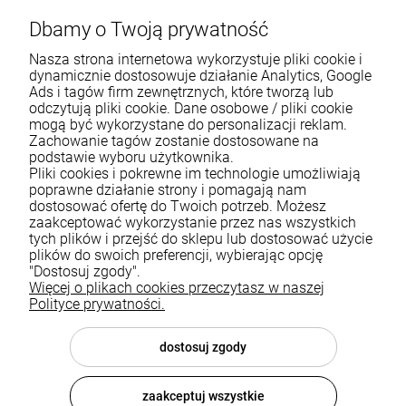
Dbamy o Twoją prywatność
Nasza strona internetowa wykorzystuje pliki cookie i
dynamicznie dostosowuje działanie Analytics, Google
Ads i tagów firm zewnętrznych, które tworzą lub
odczytują pliki cookie. Dane osobowe / pliki cookie
mogą być wykorzystane do personalizacji reklam.
Zachowanie tagów zostanie dostosowane na
podstawie wyboru użytkownika.
Pliki cookies i pokrewne im technologie umożliwiają
Pomoc
poprawne działanie strony i pomagają nam
dostosować ofertę do Twoich potrzeb. Możesz
zaakceptować wykorzystanie przez nas wszystkich
Moje konto
tych plików i przejść do sklepu lub dostosować użycie
plików do swoich preferencji, wybierając opcję
Płatności i dostawa
"Dostosuj zgody".
Więcej o plikach cookies przeczytasz w naszej
Informacje
Polityce prywatności.
O nas
dostosuj zgody
zaakceptuj wszystkie