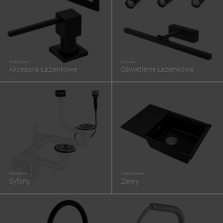
Praktyczne
Stylowe
Akcesoria Łazienkowe
Oświetlenie Łazienkowe
Niezbędne
Funkcjonalne
Syfony
Zlewy